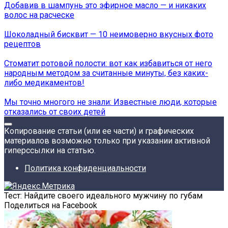
Добавив в шампунь это эфирное масло — и никаких
волос на расческе
Шоколадный бисквит — 10 неимоверно вкусных фото
рецептов
Стоматит ротовой полости: вот как избавиться от него
народным методом за считанные минуты, без каких-
либо медикаментов!
Мы точно многого не знали: Известные люди, которые
отказались от своих детей
Копирование статьи (или ее части) и графических
материалов возможно только при указании активной
гиперссылки на статью.
Политика конфиденциальности
Тест: Найдите своего идеального мужчину по губам
Поделиться на Facebook