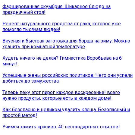
Фаршированная скумбрия. Шикарное блюдо на
праздничный стол!
Рецепт натурального средства от рака, которое уже
помогло тысячам людей!
Вкусная и быстрая заготовка для борща на зиму: Можно
хранить при комнатной температуре
Худеть ничего не делая? Гимнастика Воробьева на 6
минут!
Успешные жены российских политиков: Чего они успели
добиться до замужества
Теперь пеку этот пирог каждое воскресенье! всего
нужно продукты, которые есть в каждом доме!
Как безопасно и целиком удалить клеща. Безопасный и
простой метод!
Учимся хамить красиво. 40 нестандартных ответов!