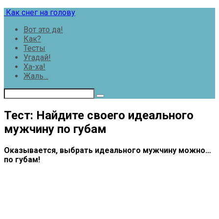
Перейти
Как снег на голову
к
Вот это да!
контенту
Как?
Тесты
Угадай!
Ха-ха!
Жаль…
Тест: Найдите своего идеального
мужчину по губам
Оказывается, выбрать идеального мужчину можно…
по губам!