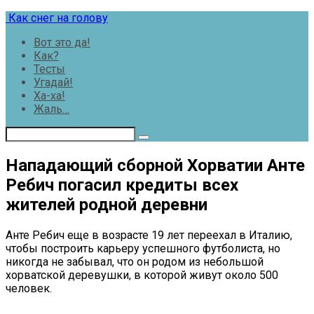
Перейти
Как снег на голову
к
Вот это да!
контенту
Как?
Тесты
Угадай!
Ха-ха!
Жаль…
Нападающий сборной Хорватии Анте
Ребич погасил кредиты всех
жителей родной деревни
Анте Ребич еще в возрасте 19 лет переехал в Италию,
чтобы построить карьеру успешного футболиста, но
никогда не забывал, что он родом из небольшой
хорватской деревушки, в которой живут около 500
человек.