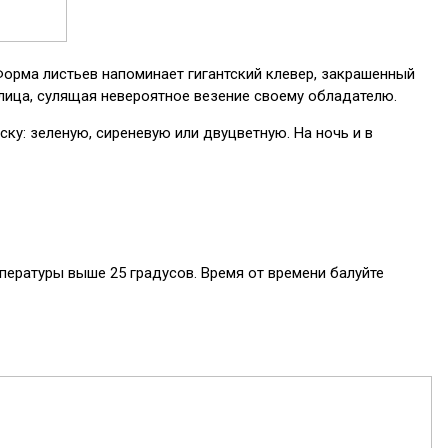
 Форма листьев напоминает гигантский клевер, закрашенный
слица, сулящая невероятное везение своему обладателю.
ку: зеленую, сиреневую или двуцветную. На ночь и в
мпературы выше 25 градусов. Время от времени балуйте