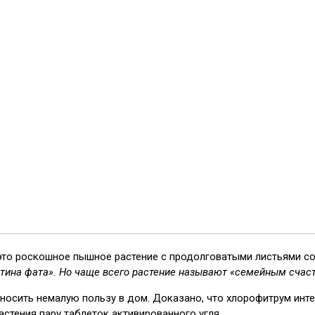
 это роскошное пышное растение с продолговатыми листьями со
естина фата». Но чаще всего растение называют «семейным счас
носить немалую пользу в дом. Доказано, что хлорофитрум инт
астения пару таблеток активированного угля.