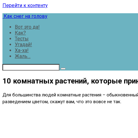
Перейти к контенту
Как снег на голову
Вот это да!
Как?
Тесты
Угадай!
Ха-ха!
Жаль…
10 комнатных растений, которые при
Для большинства людей комнатные растения – обыкновенный 
разведением цветом, скажут вам, что это вовсе не так.