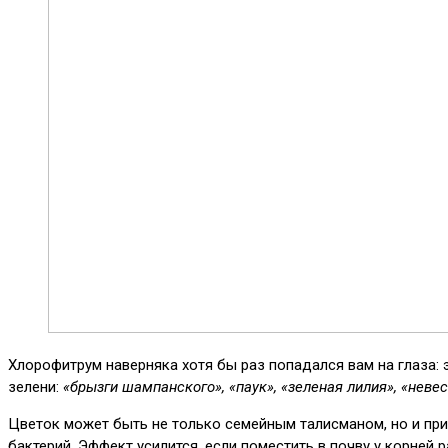
Хлорофитрум наверняка хотя бы раз попадался вам на глаза:
зелени:
«брызги шампанского», «паук», «зеленая лилия», «нев
Цветок может быть не только семейным талисманом, но и при
бактерий. Эффект усилится, если поместить в почву у корней р