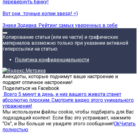
перевернуть банку!
Вот они…точные копии звезд! =)
Знаки Зодиака: Рейтинг самых уверенных в себе
Копирование статьи (или ее части) и графических
материалов возможно только при указании активной
гиперссылки на статью.
Политика конфиденциальности
Анекдоты, которые поднимут ваше настроение и
подарят отличное настроение!
Поделиться на Facebook
Всего 5 минут в день, и низ вашего живота станет
абсолютно плоским. Смотрите видео этого уникального
упражнения!
Мы используем файлы cookie, чтобы подбирать для Вас
подходящий контент. Если Вас это устраивает, нажмите
"Ок", и Вы больше не увидите этого сообщения!
Ok
Читать
полностью