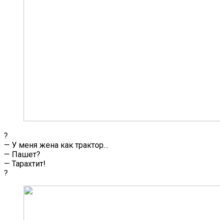
?
— У меня жена как трактор…
— Пашет?
— Тарахтит!
?