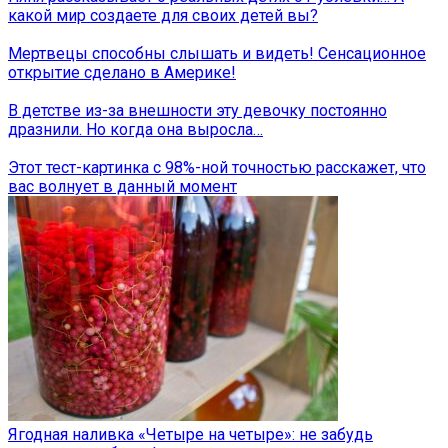
какой мир создаете для своих детей вы?
Мертвецы способны слышать и видеть! Сенсационное
открытие сделано в Америке!
В детстве из-за внешности эту девочку постоянно
дразнили. Но когда она выросла…
Этот тест-картинка с 98%-ной точностью расскажет, что
вас волнует в данный момент
Ягодная наливка «Четыре на четыре»: не забудь