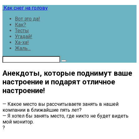
Перейти
Как снег на голову
к
Вот это да!
контенту
Как?
Тесты
Угадай!
Ха-ха!
Жаль…
Анекдоты, которые поднимут ваше
настроение и подарят отличное
настроение!
— Какое место вы рассчитываете занять в нашей
компании в ближайшие пять лет?
— Я хотел бы занять место, где никто не будет видеть
мой монитор.
?