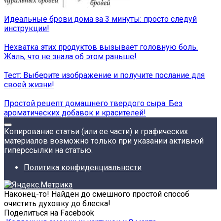
Идеальные брови дома за 3 минуты: просто следуй
инструкции!
Нехватка этих продуктов вызывает головную боль.
Жаль, что не знала об этом раньше!
Тест: Выберите изображение и получите послание для
своей жизни!
Простой рецепт домашнего твердого сыра. Без
ароматических добавок и красителей!
Копирование статьи (или ее части) и графических
материалов возможно только при указании активной
гиперссылки на статью.
Политика конфиденциальности
Наконец-то! Найден до смешного простой способ
очистить духовку до блеска!
Поделиться на Facebook