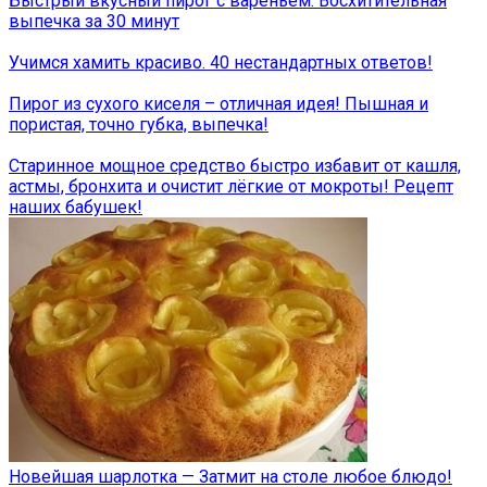
Быстрый вкусный пирог с вареньем: Восхитительная
выпечка за 30 минут
Учимся хамить красиво. 40 нестандартных ответов!
Пирог из сухого киселя – отличная идея! Пышная и
пористая, точно губка, выпечка!
Старинное мощное средство быстро избавит от кашля,
астмы, бронхита и очистит лёгкие от мокроты! Рецепт
наших бабушек!
Новейшая шарлотка — Затмит на столе любое блюдо!