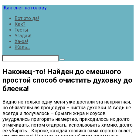
Перейти
Как снег на голову
к
Вот это да!
контенту
Как?
Тесты
Угадай!
Ха-ха!
Жаль…
Наконец-то! Найден до смешного
простой способ очистить духовку до
блеска!
Видно не только одну меня уже достали эта неприятная,
но обязательная процедура – чистка духовки. И ведь не
всегда и получалось – брызги жира и соусов
умудрялись пригорать намертво, приходилось их долго
отмачивать, потом отдирать, использовать химию, долго
ее убирать… Короче, каждая хозяйка сама хорошо знает,