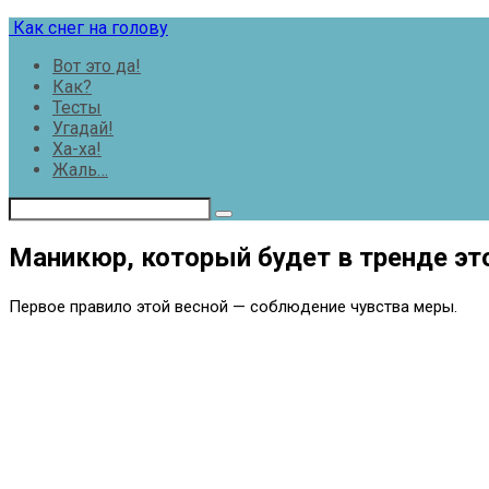
Перейти
Как снег на голову
к
Вот это да!
контенту
Как?
Тесты
Угадай!
Ха-ха!
Жаль…
Маникюр, который будет в тренде это
Первое правило этой весной — соблюдение чувства меры.