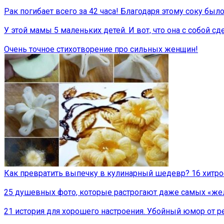
Рак погибает всего за 42 часа! Благодаря этому соку был
У этой мамы 5 маленьких детей. И вот, что она с собой сд
Очень точное стихотворение про сильных женщин!
Как превратить выпечку в кулинарный шедевр? 16 хитрос
25 душевных фото, которые растрогают даже самых «же
21 история для хорошего настроения. Убойный юмор от р