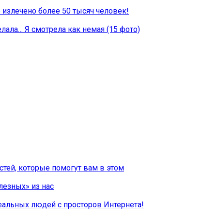
о излечено более 50 тысяч человек!
елала… Я смотрела как немая (15 фото)
тей, которые помогут вам в этом
лезных» из нас
еальных людей с просторов Интернета!