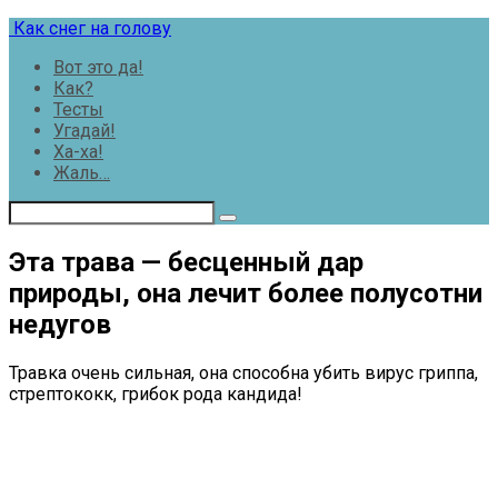
Перейти
Как снег на голову
к
Вот это да!
контенту
Как?
Тесты
Угадай!
Ха-ха!
Жаль…
Эта трава — бесценный дар
природы, она лечит более полусотни
недугов
Травка очень сильная, она способна убить вирус гриппа,
стрептококк, грибок рода кандида!