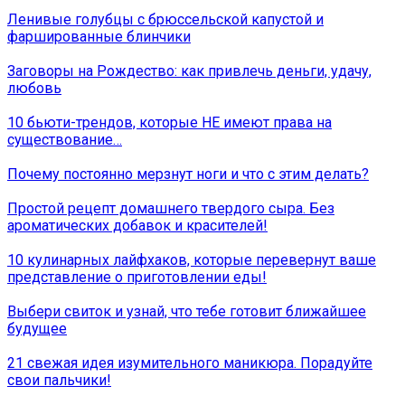
Ленивые голубцы с брюссельской капустой и
фаршированные блинчики
Заговоры на Рождество: как привлечь деньги, удачу,
любовь
10 бьюти-трендов, которые НЕ имеют права на
существование…
Почему постоянно мерзнут ноги и что с этим делать?
Простой рецепт домашнего твердого сыра. Без
ароматических добавок и красителей!
10 кулинарных лайфхаков, которые перевернут ваше
представление о приготовлении еды!
Выбери свиток и узнай, что тебе готовит ближайшее
будущее
21 свежая идея изумительного маникюра. Порадуйте
свои пальчики!