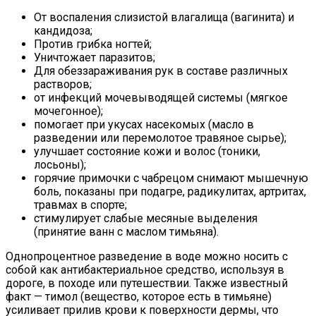
От воспаления слизистой влагалища (вагинита) и
кандидоза;
Против грибка ногтей;
Уничтожает паразитов;
Для обеззараживания рук в составе различных
растворов;
от инфекций мочевыводящей системы (мягкое
мочегонное);
помогает при укусах насекомых (масло в
разведении или перемолотое травяное сырье);
улучшает состояние кожи и волос (тоники,
лосьоны);
горячие примочки с чабрецом снимают мышечную
боль, показаны при подагре, радикулитах, артритах,
травмах в спорте;
стимулирует слабые месяные выделения
(принятие ванн с маслом тимьяна).
Однопроцентное разведение в воде можно носить с
собой как антибактериальное средство, используя в
дороге, в походе или путешествии. Также известный
факт — тимол (вещество, которое есть в тимьяне)
усиливает прилив крови к поверхности дермы, что