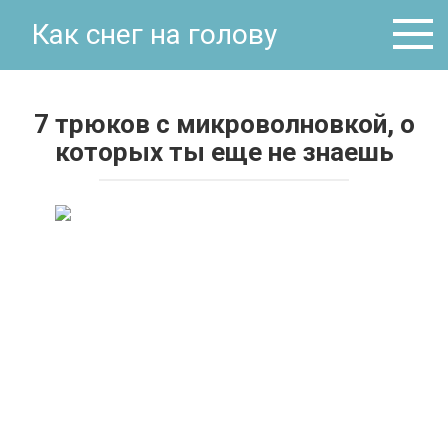
Перейти
Как снег на голову
к
контенту
7 трюков с микроволновкой, о
которых ты еще не знаешь