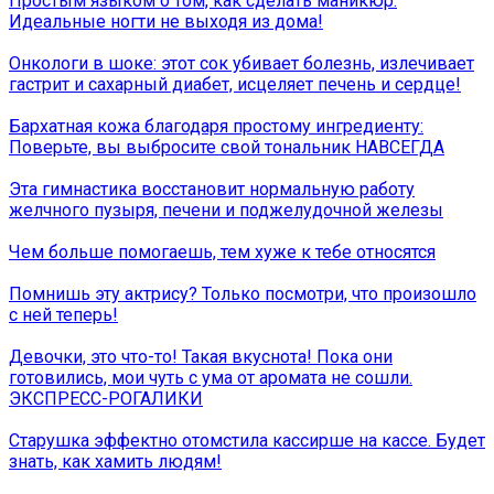
Простым языком о том, как сделать маникюр.
Идеальные ногти не выходя из дома!
Онкологи в шоке: этот сок убивает болезнь, излечивает
гастрит и сахарный диабет, исцеляет печень и сердце!
Бархатная кожа благодаря простому ингредиенту:
Поверьте, вы выбросите свой тональник НАВСЕГДА
Эта гимнастика восстановит нормальную работу
желчного пузыря, печени и поджелудочной железы
Чем больше помогаешь, тем хуже к тебе относятся
Помнишь эту актрису? Только посмотри, что произошло
с ней теперь!
Девочки, это что-то! Такая вкуснота! Пока они
готовились, мои чуть с ума от аромата не сошли.
ЭКСПРЕСС-РОГАЛИКИ
Старушка эффектно отомстила кассирше на кассе. Будет
знать, как хамить людям!