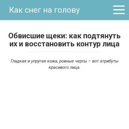
Перейти
Как снег на голову
к
контенту
Обвисшие щеки: как подтянуть
их и восстановить контур лица
Гладкая и упругая кожа, ровные черты – вот атрибуты
красивого лица.