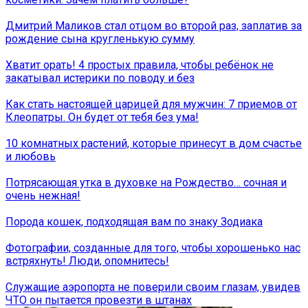
Дмитрий Маликов стал отцом во второй раз, заплатив за
рождение сына кругленькую сумму
Хватит орать! 4 простых правила, чтобы ребёнок не
закатывал истерики по поводу и без
Как стать настоящей царицей для мужчин: 7 приемов от
Клеопатры. Он будет от тебя без ума!
10 комнатных растений, которые принесут в дом счастье
и любовь
Потрясающая утка в духовке на Рождество… сочная и
очень нежная!
Порода кошек, подходящая вам по знаку Зодиака
Фотографии, созданные для того, чтобы хорошенько нас
встряхнуть! Люди, опомнитесь!
Служащие аэропорта не поверили своим глазам, увидев
ЧТО он пытается провезти в штанах