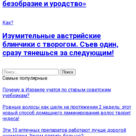
безобразие и уродство»
Как?
Изумительные австрийские
блинчики с творогом. Съев один,
сразу тянешься за следующим!
Найти:
Самые популярные:
Почему в Израиле учатся по старым советским
учебникам?
Ровные волосы как шелк на протяжении 2 недель: этот
новый способ домашнего ламинирования волос творит
чудеса!
Эти 10 аптечных препаратов работают лучше дорогой
косметики. Зачем платить больше?