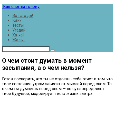
Перейти
Как снег на голову
к
Вот это да!
контенту
Как?
Тесты
Угадай!
Ха-ха!
Жаль…
О чем стоит думать в момент
засыпания, а о чем нельзя?
Готов поспорить, что ты не отдаешь себе отчет в том, что
твое состояние утром зависит от мыслей перед сном. То,
о чем ты думаешь перед сном — по сути определяет
твое будущее, моделирует твою жизнь завтра.