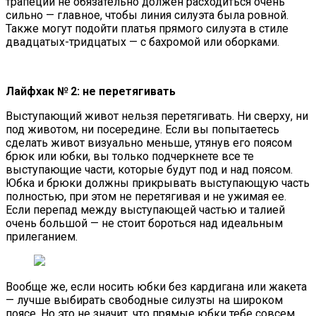
трапеции не обязательно должен расходиться очень
сильно — главное, чтобы линия силуэта была ровной.
Также могут подойти платья прямого силуэта в стиле
двадцатых-тридцатых — с бахромой или оборками.
Лайфхак № 2: не перетягивать
Выступающий живот нельзя перетягивать. Ни сверху, ни
под животом, ни посередине. Если вы попытаетесь
сделать живот визуально меньше, утянув его поясом
брюк или юбки, вы только подчеркнете все те
выступающие части, которые будут под и над поясом.
Юбка и брюки должны прикрывать выступающую часть
полностью, при этом не перетягивая и не ужимая ее.
Если перепад между выступающей частью и талией
очень большой — не стоит бороться над идеальным
прилеганием.
Вообще же, если носить юбки без кардигана или жакета
— лучше выбирать свободные силуэты на широком
поясе. Но это не значит, что прямые юбки тебе совсем