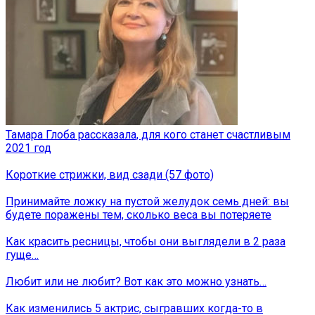
Тамара Глоба рассказала, для кого станет счастливым
2021 год
Короткие стрижки, вид сзади (57 фото)
Принимайте ложку на пустой желудок семь дней: вы
будете поражены тем, сколько веса вы потеряете
Как красить ресницы, чтобы они выглядели в 2 раза
гуще…
Любит или не любит? Вот как это можно узнать…
Как изменились 5 актрис, сыгравших когда-то в