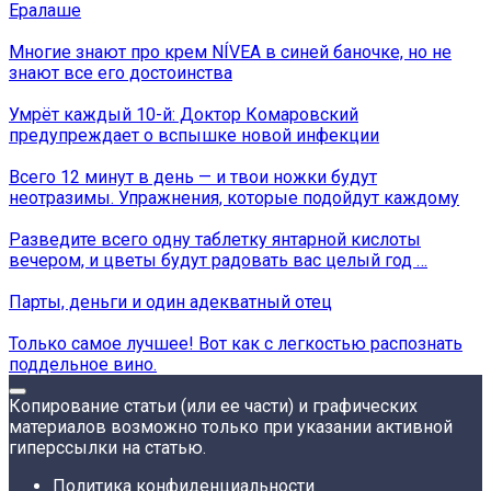
Ералаше
Многие знают про крем NÍVEA в синей баночке, но не
знают все его достоинства
Умрёт каждый 10-й: Доктор Комаровский
предупреждает о вспышке новой инфекции
Всего 12 минут в день — и твои ножки будут
неотразимы. Упражнения, которые подойдут каждому
Разведите всего одну таблетку янтарной кислоты
вечером, и цветы будут радовать вас целый год …
Парты, деньги и один адекватный отец
Только самое лучшее! Вот как с легкостью распознать
поддельное вино.
Копирование статьи (или ее части) и графических
материалов возможно только при указании активной
гиперссылки на статью.
Политика конфиденциальности