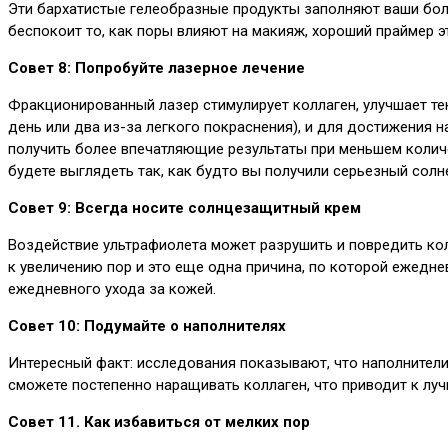
Эти бархатистые гелеобразные продукты заполняют ваши больш
беспокоит то, как поры влияют на макияж, хороший праймер эт
Совет 8: Попробуйте лазерное лечение
Фракционированный лазер стимулирует коллаген, улучшает тек
день или два из-за легкого покраснения), и для достижения 
получить более впечатляющие результаты при меньшем количес
будете выглядеть так, как будто вы получили серьезный солн
Совет 9: Всегда носите солнцезащитный крем
Воздействие ультрафиолета может разрушить и повредить кол
к увеличению пор и это еще одна причина, по которой ежед
ежедневного ухода за кожей.
Совет 10: Подумайте о наполнителях
Интересный факт: исследования показывают, что наполнители
сможете постепенно наращивать коллаген, что приводит к луч
Совет 11. Как избавиться от мелких пор