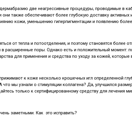
ермабразию две неагрессивные процедуры, проводимые в каби
и они также обеспечивают более глубокую доставку активных и
сиянию кожи, уменьшению гиперпигментации и появлению более
ться от тепла и потоотделения, и поэтому становятся более 
ли в расширенные поры. Однако есть и положительный момент: п
рства для применения и средства по уходу за кожей, которые 
 прижимают к коже несколько крошечных игл определенной глу
А что мы узнали о стимуляции коллагена? Да, улучшился разме
щайтесь только к сертифицированному средству для лечения м
очень заметными. Как это исправить?