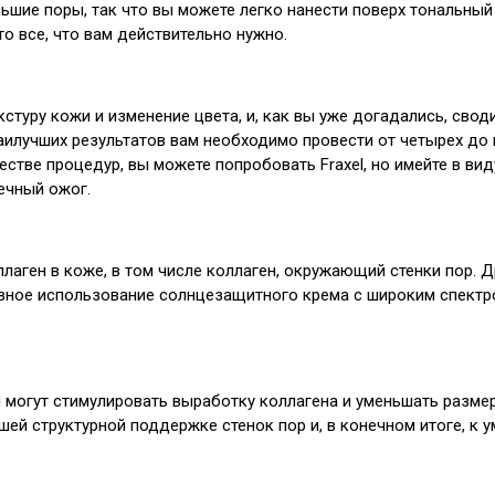
ие поры, так что вы можете легко нанести поверх тональный к
о все, что вам действительно нужно.
стуру кожи и изменение цвета, и, как вы уже догадались, сво
наилучших результатов вам необходимо провести от четырех до 
тве процедур, вы можете попробовать Fraxel, но имейте в виду
ечный ожог.
лаген в коже, в том числе коллаген, окружающий стенки пор. 
невное использование солнцезащитного крема с широким спект
 могут стимулировать выработку коллагена и уменьшать размер
шей структурной поддержке стенок пор и, в конечном итоге, к 