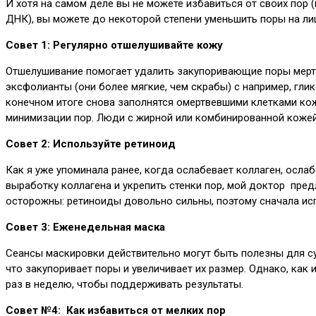
И хотя на самом деле вы не можете избавиться от своих пор (
ДНК), вы можете до некоторой степени уменьшить поры на ли
Совет 1: Регулярно отшелушивайте кожу
Отшелушивание помогает удалить закупоривающие поры мертвы
эксфолианты (они более мягкие, чем скрабы) с например, гли
конечном итоге снова заполнятся омертвевшими клетками к
минимизации пор. Люди с жирной или комбинированной кожей о
Совет 2: Используйте ретиноид
Как я уже упоминала ранее, когда ослабевает коллаген, осла
выработку коллагена и укрепить стенки пор, мой доктор пре
осторожны: ретиноиды довольно сильны, поэтому сначала испо
Совет 3: Еженедельная маска
Сеансы маскировки действительно могут быть полезны для суж
что закупоривает поры и увеличивает их размер. Однако, ка
раз в неделю, чтобы поддерживать результаты.
Совет №4: Как избавиться от мелких пор