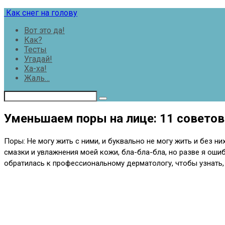
Перейти
Как снег на голову
к
Вот это да!
контенту
Как?
Тесты
Угадай!
Ха-ха!
Жаль…
Уменьшаем поры на лице: 11 советов
Поры: Не могу жить с ними, и буквально не могу жить и без н
смазки и увлажнения моей кожи, бла-бла-бла, но разве я ош
обратилась к профессиональному дерматологу, чтобы узнать