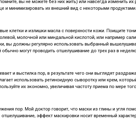
помните, вы не можете без них жить) или навсегда изменить их
це и минимизировать их внешний вид с некоторыми продуктами
е клетки и излишки масла с поверхности кожи. Поищите тоник
колевой, молочной или миндальной кислотой, или например сал
ожи, вы должны регулярно использовать выбранный вышелушив
бычно могут проводить отшелушивание до трех раз в неделю, а
бевает и выстилка пор, в результате чего они выглядят раздр
длагает использовать ретиноидную сыворотку или крем, которы
льзуйте их экономно, увеличивая частоту приема по мере того
ения пор. Мой доктор говорит, что маски из глины и угля помо
к и отшелушивание, эффект маскировки носит временный характ