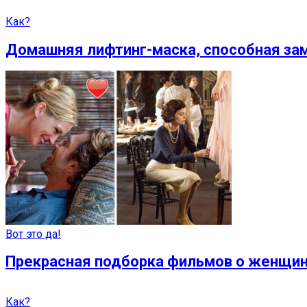
Как?
Домашняя лифтинг-маска, способная за
Вот это да!
Прекрасная подборка фильмов о женщин
Как?