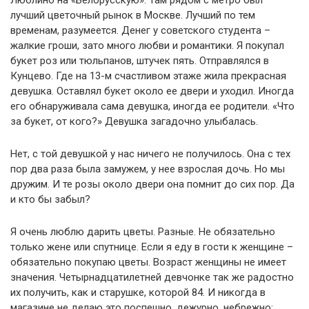
Люблино на «Белорусскую». Там рядом с метро был
лучший цветочный рынок в Москве. Лучший по тем
временам, разумеется. Денег у советского студента –
жалкие гроши, зато много любви и романтики. Я покупал
букет роз или тюльпанов, штучек пять. Отправлялся в
Кунцево. Где на 13-м счастливом этаже жила прекрасная
девушка. Оставлял букет около ее двери и уходил. Иногда
его обнаруживала сама девушка, иногда ее родители. «Что
за букет, от кого?» Девушка загадочно улыбалась.
Нет, с той девушкой у нас ничего не получилось. Она с тех
пор два раза была замужем, у нее взрослая дочь. Но мы
дружим. И те розы около двери она помнит до сих пор. Да
и кто бы забыл?
Я очень люблю дарить цветы. Разные. Не обязательно
только жене или спутнице. Если я еду в гости к женщине –
обязательно покупаю цветы. Возраст женщины не имеет
значения. Четырнадцатилетней девчонке так же радостно
их получить, как и старушке, которой 84. И никогда в
магазине не делаю это поспешно, дежурно, небрежно: