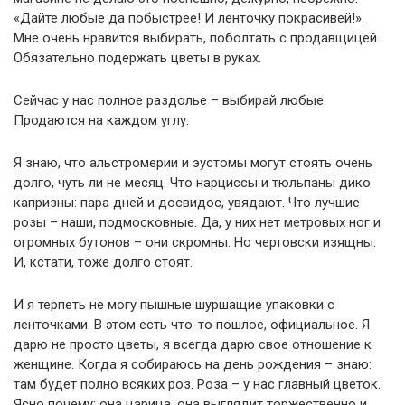
«Дайте любые да побыстрее! И ленточку покрасивей!».
Мне очень нравится выбирать, поболтать с продавщицей.
Обязательно подержать цветы в руках.
Сейчас у нас полное раздолье – выбирай любые.
Продаются на каждом углу.
Я знаю, что альстромерии и эустомы могут стоять очень
долго, чуть ли не месяц. Что нарциссы и тюльпаны дико
капризны: пара дней и досвидос, увядают. Что лучшие
розы – наши, подмосковные. Да, у них нет метровых ног и
огромных бутонов – они скромны. Но чертовски изящны.
И, кстати, тоже долго стоят.
И я терпеть не могу пышные шуршащие упаковки с
ленточками. В этом есть что-то пошлое, официальное. Я
дарю не просто цветы, я всегда дарю свое отношение к
женщине. Когда я собираюсь на день рождения – знаю:
там будет полно всяких роз. Роза – у нас главный цветок.
Ясно почему: она царица, она выглядит торжественно и