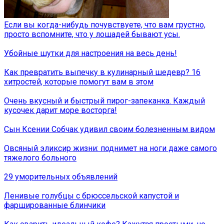
Если вы когда-нибудь почувствуете, что вам грустно,
просто вспомните, что у лошадей бывают усы.
Убойные шутки для настроения на весь день!
Как превратить выпечку в кулинарный шедевр? 16
хитростей, которые помогут вам в этом
Очень вкусный и быстрый пирог-запеканка. Каждый
кусочек дарит море восторга!
Сын Ксении Собчак удивил своим болезненным видом
Овсяный эликсир жизни: поднимет на ноги даже самого
тяжелого больного
29 уморительных объявлений
Ленивые голубцы с брюссельской капустой и
фаршированные блинчики