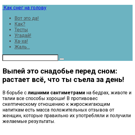
Перейти
Как снег на голову
к
Вот это да!
контенту
Как?
Тесты
Угадай!
Ха-ха!
Жаль…
Выпей это снадобье перед сном:
растает всё, что ты съела за день!
В борьбе с
лишними сантиметрами
на бедрах, животе и
талии все способы хороши! В противовес
скептическому отношению к жиросжигающим
напиткам есть масса положительных отзывов от
женщин, которые правильно их употребляли и получили
желаемые результаты.