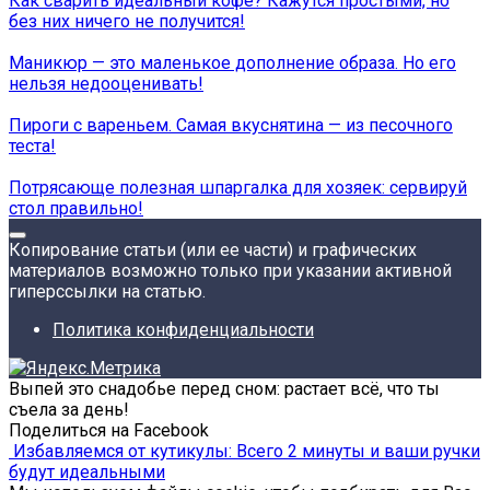
Как сварить идеальный кофе? Кажутся простыми, но
без них ничего не получится!
Маникюр — это маленькое дополнение образа. Но его
нельзя недооценивать!
Пироги с вареньем. Самая вкуснятина — из песочного
теста!
Потрясающе полезная шпаргалка для хозяек: сервируй
стол правильно!
Копирование статьи (или ее части) и графических
материалов возможно только при указании активной
гиперссылки на статью.
Политика конфиденциальности
Выпей это снадобье перед сном: растает всё, что ты
съела за день!
Поделиться на Facebook
Избавляемся от кутикулы: Всего 2 минуты и ваши ручки
будут идеальными