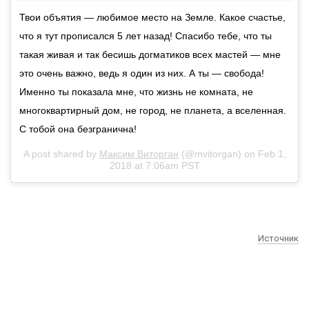
Твои объятия — любимое место на Земле. Какое счастье,
что я тут прописался 5 лет назад! Спасибо тебе, что ты
такая живая и так бесишь догматиков всех мастей — мне
это очень важно, ведь я один из них. А ты — свобода!
Именно ты показала мне, что жизнь не комната, не
многоквартирный дом, не город, не планета, а вселенная.
С тобой она безгранична!
A post shared by
Максим Виторган
(@mvitorgan) on
Feb 1,
2018 at 7:06am PST
Источник