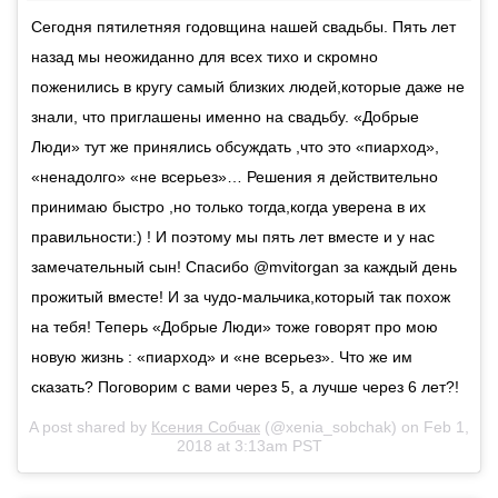
Сегодня пятилетняя годовщина нашей свадьбы. Пять лет
назад мы неожиданно для всех тихо и скромно
поженились в кругу самый близких людей,которые даже не
знали, что приглашены именно на свадьбу. «Добрые
Люди» тут же принялись обсуждать ,что это «пиарход»,
«ненадолго» «не всерьез»… Решения я действительно
принимаю быстро ,но только тогда,когда уверена в их
правильности:) ! И поэтому мы пять лет вместе и у нас
замечательный сын! Спасибо @mvitorgan за каждый день
прожитый вместе! И за чудо-мальчика,который так похож
на тебя! Теперь «Добрые Люди» тоже говорят про мою
новую жизнь : «пиарход» и «не всерьез». Что же им
сказать? Поговорим с вами через 5, а лучше через 6 лет?!
A post shared by
Ксения Собчак
(@xenia_sobchak) on
Feb 1,
2018 at 3:13am PST