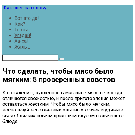
Перейти
Как снег на голову
к
Вот это да!
контенту
Как?
Тесты
Угадай!
Ха-ха!
Жаль…
Что сделать, чтобы мясо было
мягким: 5 проверенных советов
К сожалению, купленное в магазине мясо не всегда
отличается свежестью, и после приготовления может
оставаться жестким. Чтобы мясо было мягким,
воспользуйтесь советами опытных хозяек и удивите
своих близких новым приятным вкусом привычного
блюда.