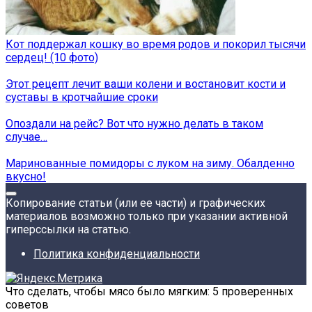
Кот поддержал кошку во время родов и покорил тысячи
сердец! (10 фото)
Этот рецепт лечит ваши колени и востановит кости и
суставы в кротчайшие сроки
Опоздали на рейс? Вот что нужно делать в таком
случае…
Маринованные помидоры с луком на зиму. Обалденно
вкусно!
Копирование статьи (или ее части) и графических
материалов возможно только при указании активной
гиперссылки на статью.
Политика конфиденциальности
Что сделать, чтобы мясо было мягким: 5 проверенных
советов