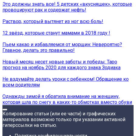
Это должны знать все! 5 детских «вкусняшек», которые
провоцируют рак и содержат нефть!
Раствор, который вытянет из ног всю боль!
12 звёзд, которые станут мамами в 2018 году !
Пьем какао и избавляемся от морщин: Невероятно?
Главное, делать это правильно!
Новый месяц несет новые заботы и победы: Таро
прогноз на ноябрь 2020 для каждого знака Зодиака
Не вздумайте делать уроки с ребенком! Обращение ко
всем родителям
Однажды зимой я обратила внимание на женщину,
которая шла по снегу в каких-то обмотках вместо обуви
Копирование статьи (или ее части) и графических
материалов возможно только при указании активной
гиперссылки на статью.
Политика конфиденциальности