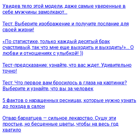
Увидев тело этой модели, даже самые уверенные в
себе мужчины замолкают…
Тест: Выберите изображение и получите послание для
своей жизни!
«По статистике, только каждый десятый брак
счастливый, так что мне еще выходить и выходить!»… О
любви и отношениях с улыбкой! ))
Тест-предсказание: узнайте, что вас ждет. Удивительно
точно!
Тест: Что первое вам бросилось в глаза на картинке?
Выберите и узнайте, что вы за человек
5 фактов о наращенных ресницах, которые нужно узнать
до похода в салон
Отвар бархатцев — сильное лекарство. Сушу эти
простые, но бесценные цветы, чтобы на весь год
хватило