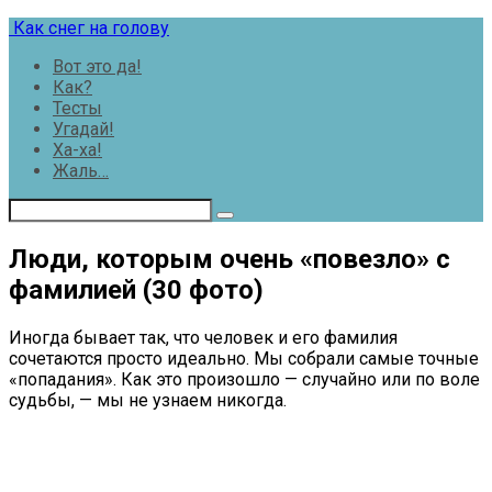
Перейти
Как снег на голову
к
Вот это да!
контенту
Как?
Тесты
Угадай!
Ха-ха!
Жаль…
Люди, которым очень «повезло» с
фамилией (30 фото)
Иногда бывает так, что человек и его фамилия
сочетаются просто идеально. Мы собрали самые точные
«попадания». Как это произошло — случайно или по воле
судьбы, — мы не узнаем никогда.