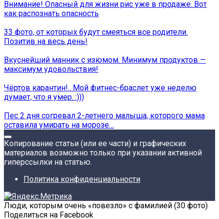
Внимание! Опасный для жизни рис уже в продаже. Вот
как распознать опасность
33 фото, от которых будут смеяться все родители.
Позитив на весь день!
Вкуснейший манник с изюмом. Минимум продуктов —
максимум удовольствия!
Чёртов карантин!.. Мой фитнес-браслет уже неделю
думает, что я умер. :)))
Пес 2 дня согревал 2-летнего малыша, которого мама
оставила умирать на морозе…
Копирование статьи (или ее части) и графических
материалов возможно только при указании активной
гиперссылки на статью.
Политика конфиденциальности
Люди, которым очень «повезло» с фамилией (30 фото)
Поделиться на Facebook