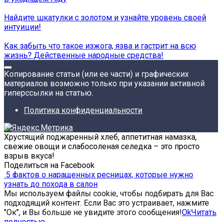
Найдите шкатулки с золотом и узнайте уровень своей
интуиции!
Как забыть что такое изжога, язва и гастрит на всю
жизнь? Действенные народные средства!
Копирование статьи (или ее части) и графических
материалов возможно только при указании активной
гиперссылки на статью.
Политика конфиденциальности
Хрустящий поджаренный хлеб, аппетитная намазка,
свежие овощи и слабосоленая селедка – это просто
взрыв вкуса!
Поделиться на Facebook
5 фактов о наращенных ресницах, которые нужно
узнать до похода в салон
Мы используем файлы cookie, чтобы подбирать для Вас
подходящий контент. Если Вас это устраивает, нажмите
"Ок", и Вы больше не увидите этого сообщения!
Ok
Читать
полностью