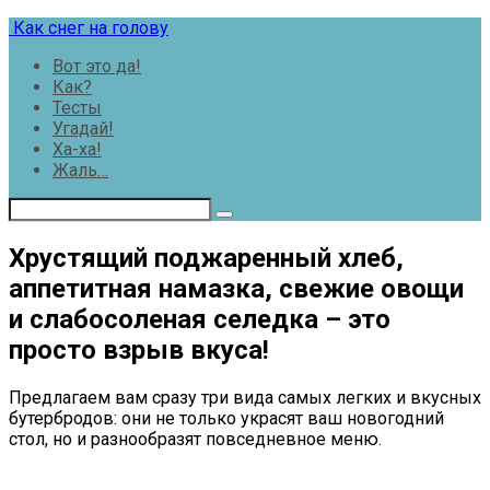
Перейти
Как снег на голову
к
Вот это да!
контенту
Как?
Тесты
Угадай!
Ха-ха!
Жаль…
Хрустящий поджаренный хлеб,
аппетитная намазка, свежие овощи
и слабосоленая селедка – это
просто взрыв вкуса!
Предлагаем вам сразу три вида самых легких и вкусных
бутербродов: они не только украсят ваш новогодний
стол, но и разнообразят повседневное меню.