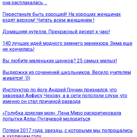
она расплакалась …
Перестаньте быть хорошей! На хороших женщинах
ездят верхом! Читать всем женщинам !
Домашняя нутелла. Прекрасный десерт к чаю!
140 лучших идей модного зимнего маникюра. Зима еще
не кончилась!
Вы любите маленьких щенков? 25 самых милых!
Выдержки из сочинений школьников. Весело учителям
живётся! :)))
Инструктор по йоге Андрей Грунин признался, что
завоевал Анфису Чехову, а в сети поползли слухи, что
именно он стал причиной развода
«Голубка дряхлая моя»: Лена Миро раскритиковала
попытки Аллы Пугачевой молодиться
Потери 2017 года: звезды, с которыми мы попрощались
в уходящем году