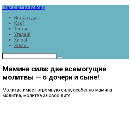
Перейти
Как снег на голову
к
Вот это да!
контенту
Как?
Тесты
Угадай!
Ха-ха!
Жаль…
Мамина сила: две всемогущие
молитвы — о дочери и сыне!
Молитва имеет огромную силу, особенно мамина
молитва, молитва за свое дитя.