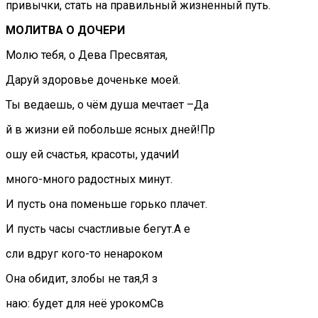
привычки, стать на правильный жизненный путь.
МОЛИТВА О ДОЧЕРИ
Молю тебя, о Дева Пресвятая,
Даруй здоровье доченьке моей.
Ты ведаешь, о чём душа мечтает –Да
й в жизни ей побольше ясных дней!Пр
ошу ей счастья, красоты, удачиИ
много-много радостных минут.
И пусть она поменьше горько плачет.
И пусть часы счастливые бегут.А е
сли вдруг кого-то ненароком
Она обидит, злобы не тая,Я з
наю: будет для неё урокомСв