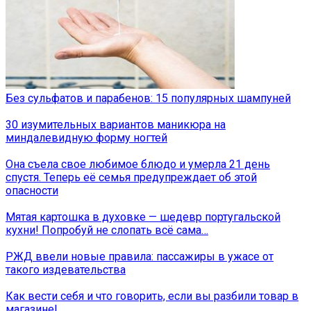
Без сульфатов и парабенов: 15 популярных шампуней
30 изумительных вариантов маникюра на
миндалевидную форму ногтей
Она съела свое любимое блюдо и умерла 21 день
спустя. Теперь её семья предупреждает об этой
опасности
Мятая картошка в духовке — шедевр португальской
кухни! Попробуй не слопать всё сама…
РЖД ввели новые правила: пассажиры в ужасе от
такого издевательства
Как вести себя и что говорить, если вы разбили товар в
магазине!