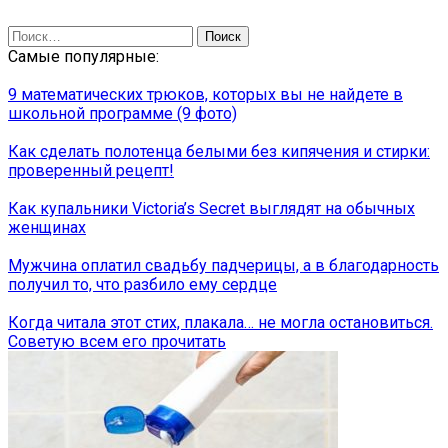
Найти:
Самые популярные:
9 математических трюков, которых вы не найдете в
школьной программе (9 фото)
Как сделать полотенца белыми без кипячения и стирки:
проверенный рецепт!
Как купальники Victoria’s Secret выглядят на обычных
женщинах
Мужчина оплатил свадьбу падчерицы, а в благодарность
получил то, что разбило ему сердце
Когда читала этот стих, плакала… не могла остановиться.
Советую всем его прочитать