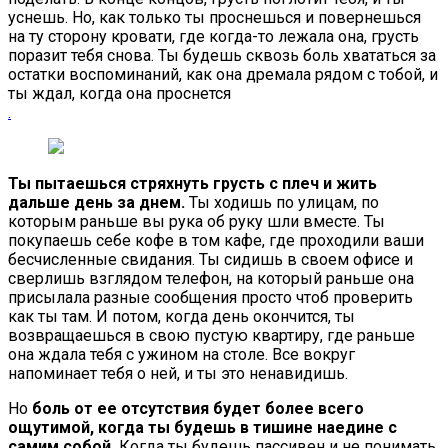
уснешь. Но, как только ты проснешься и повернешься
на ту сторону кровати, где когда-то лежала она, грусть
поразит тебя снова. Ты будешь сквозь боль хвататься за
остатки воспоминаний, как она дремала рядом с тобой, и
ты ждал, когда она проснется
.
Ты пытаешься стряхнуть грусть с плеч и жить
дальше день за днем.
Ты ходишь по улицам, по
которым раньше вы рука об руку шли вместе. Ты
покупаешь себе кофе в том кафе, где проходили ваши
бесчисленные свидания. Ты сидишь в своем офисе и
сверлишь взглядом телефон, на который раньше она
присылала разные сообщения просто чтоб проверить
как ты там. И потом, когда день окончится, ты
возвращаешься в свою пустую квартиру, где раньше
она ждала тебя с ужином на столе. Все вокруг
напоминает тебя о ней, и ты это ненавидишь.
Но
боль от ее отсутствия будет более всего
ощутимой, когда ты будешь в тишине наедине с
самим собой.
Когда ты будешь пассивен и не понимать,