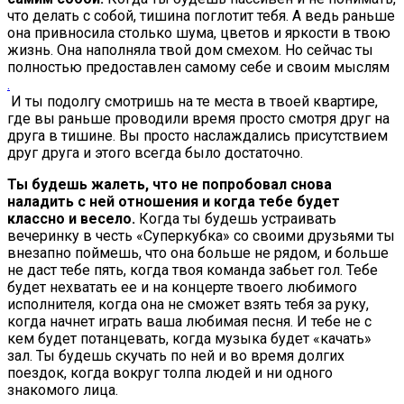
что делать с собой, тишина поглотит тебя. А ведь раньше
она привносила столько шума, цветов и яркости в твою
жизнь. Она наполняла твой дом смехом. Но сейчас ты
полностью предоставлен самому себе и своим мыслям
.
И ты подолгу смотришь на те места в твоей квартире,
где вы раньше проводили время просто смотря друг на
друга в тишине. Вы просто наслаждались присутствием
друг друга и этого всегда было достаточно.
Ты будешь жалеть, что не попробовал снова
наладить с ней отношения и когда тебе будет
классно и весело.
Когда ты будешь устраивать
вечеринку в честь «Суперкубка» со своими друзьями ты
внезапно поймешь, что она больше не рядом, и больше
не даст тебе пять, когда твоя команда забьет гол. Тебе
будет нехватать ее и на концерте твоего любимого
исполнителя, когда она не сможет взять тебя за руку,
когда начнет играть ваша любимая песня. И тебе не с
кем будет потанцевать, когда музыка будет «качать»
зал. Ты будешь скучать по ней и во время долгих
поездок, когда вокруг толпа людей и ни одного
знакомого лица.