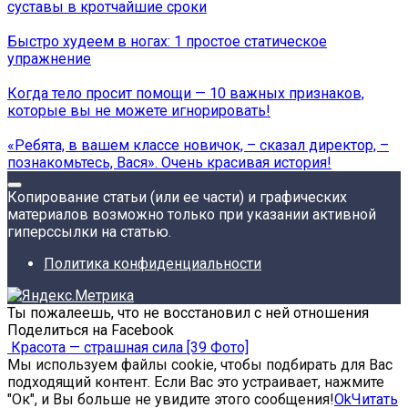
суставы в кротчайшие сроки
Быстро худеем в ногах: 1 простое статическое
упражнение
Когда тело просит помощи — 10 важных признаков,
которые вы не можете игнорировать!
«Ребята, в вашем классе новичок, – cказал директор, –
познакомьтесь, Вася». Очень красивая история!
Копирование статьи (или ее части) и графических
материалов возможно только при указании активной
гиперссылки на статью.
Политика конфиденциальности
Ты пожалеешь, что не восстановил с ней отношения
Поделиться на Facebook
Красота — страшная сила [39 Фото]
Мы используем файлы cookie, чтобы подбирать для Вас
подходящий контент. Если Вас это устраивает, нажмите
"Ок", и Вы больше не увидите этого сообщения!
Ok
Читать