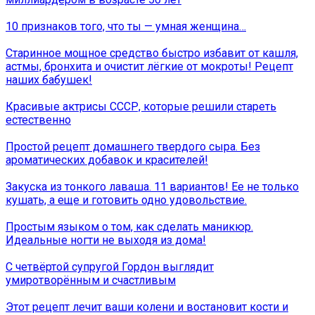
10 признаков того, что ты — умная женщина…
Старинное мощное средство быстро избавит от кашля,
астмы, бронхита и очистит лёгкие от мокроты! Рецепт
наших бабушек!
Красивые актрисы СССР, которые решили стареть
естественно
Простой рецепт домашнего твердого сыра. Без
ароматических добавок и красителей!
Закуска из тонкого лаваша. 11 вариантов! Ее не только
кушать, а еще и готовить одно удовольствие.
Простым языком о том, как сделать маникюр.
Идеальные ногти не выходя из дома!
С четвёртой супругой Гордон выглядит
умиротворённым и счастливым
Этот рецепт лечит ваши колени и востановит кости и