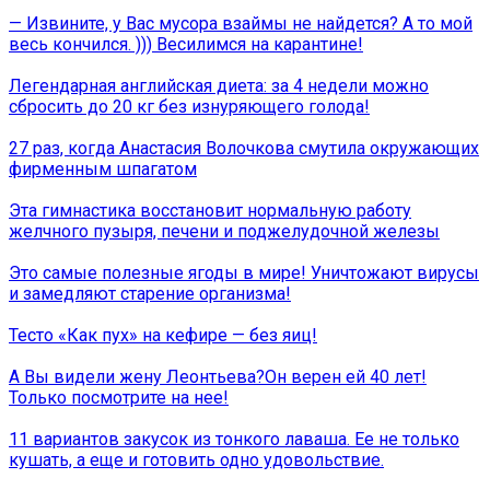
— Извините, у Вас мусора взаймы не найдется? А то мой
весь кончился. ))) Весилимся на карантине!
Легендарная английская диета: за 4 недели можно
сбросить до 20 кг без изнуряющего голода!
27 раз, когда Анастасия Волочкова смутила окружающих
фирменным шпагатом
Эта гимнастика восстановит нормальную работу
желчного пузыря, печени и поджелудочной железы
Это самые полезные ягоды в мире! Уничтожают вирусы
и замедляют старение организма!
Тесто «Как пух» на кефире — без яиц!
А Вы видели жену Леонтьева?Он верен ей 40 лет!
Только посмотрите на нее!
11 вариантов закусок из тонкого лаваша. Ее не только
кушать, а еще и готовить одно удовольствие.