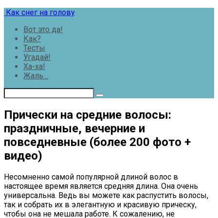
Перейти
Как снег на голову
к
Вот это да!
контенту
Как?
Тесты
Угадай!
Ха-ха!
Жаль…
Прически на средние волосы:
праздничные, вечерние и
повседневные (более 200 фото +
видео)
Несомненно самой популярной длиной волос в
настоящее время является средняя длина. Она очень
универсальна. Ведь вы можете как распустить волосы,
так и собрать их в элегантную и красивую прическу,
чтобы она не мешала работе. К сожалению, не