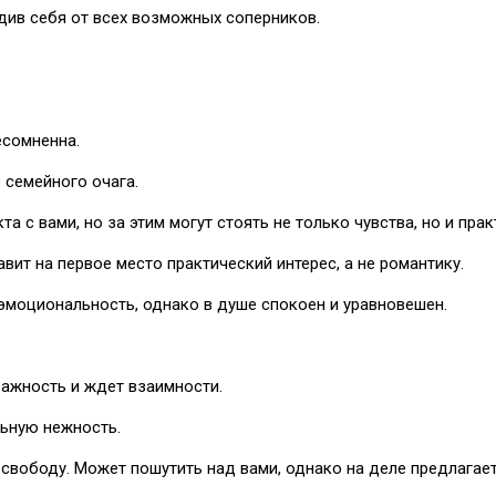
див себя от всех возможных соперников.
есомненна.
 семейного очага.
а с вами, но за этим могут стоять не только чувства, но и прак
ит на первое место практический интерес, а не романтику.
моциональность, однако в душе спокоен и уравновешен.
ажность и ждет взаимности.
льную нежность.
 свободу. Может пошутить над вами, однако на деле предлагае