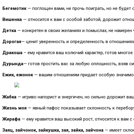
Бегемотик
— поглощен вами, не прочь поиграть, но не будет
Вишенка
— относится к вам с особой заботой, дорожит отно
Детка
— конкретен в своих желаниях и помыслах, не намерен 
Дорогая
— ценит уверенность и определенность в отношениях.
Дракоша
– ему нравится ваш колючий характер, готов многое
Дурында
— готов простить вас за любую оплошность, взяв с
Ежик, ежонок
— вашим отношениям придает особую значимост
Жабка
— игриво напорист и энергичен, но сильно дорожит ва
Жизнь моя
— явный пафос показывает склонность к перебору.
Жирафа
— ему нравится ваш высокий рост, относится к вам 
Заяц, зайчонок, зайкушка, зая, зайка, зайчона
— имеет склон