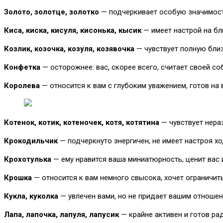
Золото, золотце, золотко
— подчеркивает особую значимость
Киса, киска, кисуля, кисонька, кысик
— имеет настрой на бл
Козлик, козочка, козуля, козявочка
— чувствует полную близ
Конфетка
— осторожнее: вас, скорее всего, считает своей с
Королева
— относится к вам с глубоким уважением, готов на 
Котенок, котик, котеночек, котя, котятина
— чувствует нера
Крокодильчик
— подчеркнуто энергичен, не имеет настроя х
Крохотулька
— ему нравится ваша миниатюрность, ценит вас 
Крошка
— относится к вам немного свысока, хочет ограничит
Кукла, куколка
— увлечен вами, но не придает вашим отноше
Лапа, лапочка, лапуля, лапусик
— крайне активен и готов рад