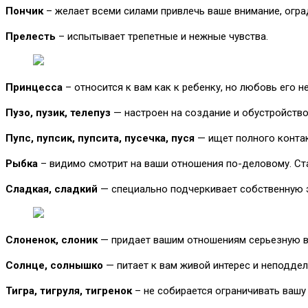
Пончик
– желает всеми силами привлечь ваше внимание, огра
Прелесть
– испытывает трепетные и нежные чувства.
Принцесса
– относится к вам как к ребенку, но любовь его н
Пузо, пузик, телепуз
— настроен на создание и обустройство
Пупс, пупсик, пупсита, пусечка, пуся
— ищет полного контакт
Рыбка
– видимо смотрит на ваши отношения по-деловому. Став
Сладкая, сладкий
— специально подчеркивает собственную э
Слоненок, слоник
— придает вашим отношениям серьезную в
Солнце, солнышко
— питает к вам живой интерес и неподде
Тигра, тигруля, тигренок
– не собирается ограничивать вашу