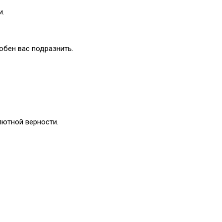
и.
обен вас подразнить.
лютной верности.