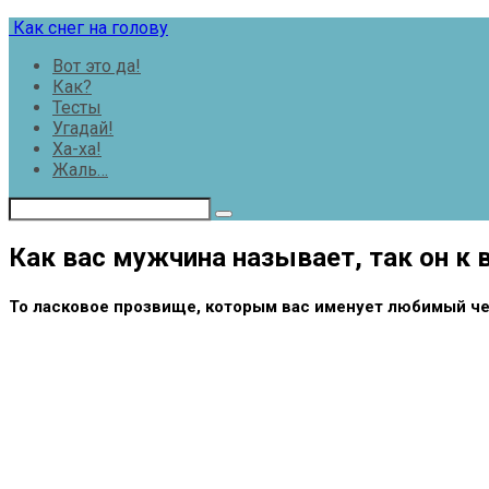
Перейти
Как снег на голову
к
Вот это да!
контенту
Как?
Тесты
Угадай!
Ха-ха!
Жаль…
Как вас мужчина называет, так он к
То ласковое прозвище, которым вас именует любимый чело