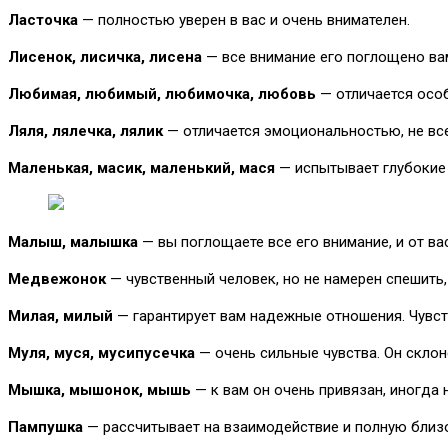
Ласточка
— полностью уверен в вас и очень внимателен.
Лисенок, лисичка, лисена
— все внимание его поглощено вам
Любимая, любимый, любимочка, любовь
— отличается особ
Ляля, лялечка, лялик
— отличается эмоциональностью, не все
Маленькая, масик, маленький, мася
— испытывает глубокие ч
Малыш, малышка
— вы поглощаете все его внимание, и от ва
Медвежонок
— чувственный человек, но не намерен спешить,
Милая, милый
— гарантирует вам надежные отношения. Чувств
Муля, муся, мусипусечка
— очень сильные чувства. Он склон
Мышка, мышонок, мышь
— к вам он очень привязан, иногда 
Пампушка
— рассчитывает на взаимодействие и полную близо