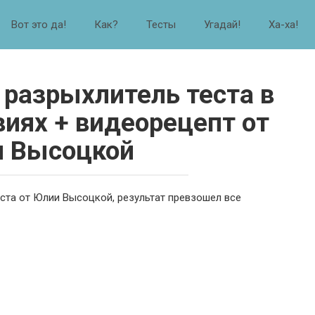
Вот это да!
Как?
Тесты
Угадай!
Ха-ха!
 разрыхлитель теста в
иях + видеорецепт от
 Высоцкой
ста от Юлии Высоцкой, результат превзошел все