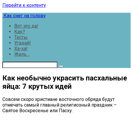
Перейти к контенту
Как снег на голову
Вот это да!
Как?
Тесты
Угадай!
Ха-ха!
Жаль…
Как необычно украсить пасхальные
яйца: 7 крутых идей
Совсем скоро христиане восточного обряда будут
отмечать самый главный религиозный праздник –
Святое Воскресенье или Пасху.