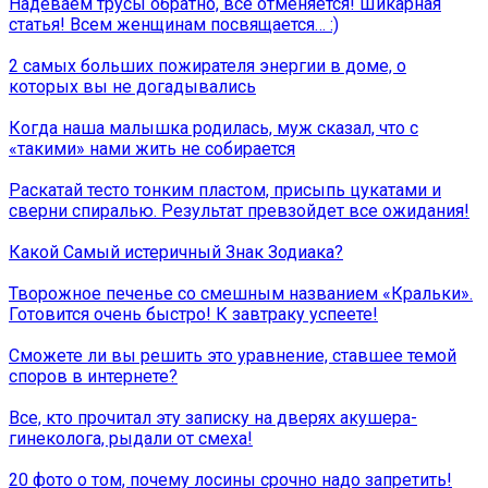
Надеваем трусы обратно, всё отменяется! Шикарная
статья! Всем женщинам посвящается… :)
2 самых больших пожирателя энергии в доме, о
которых вы не догадывались
Когда наша малышка родилась, муж сказал, что с
«такими» нами жить не собирается
Раскатай тесто тонким пластом, присыпь цукатами и
сверни спиралью. Результат превзойдет все ожидания!
Какой Самый истеричный Знак Зодиака?
Творожное печенье со смешным названием «Кральки».
Готовится очень быстро! К завтраку успеете!
Сможете ли вы решить это уравнение, ставшее темой
споров в интернете?
Все, кто прочитал эту записку на дверях акушера-
гинеколога, рыдали от смеха!
20 фото о том, почему лосины срочно надо запретить!