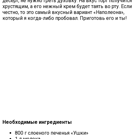
десерт, не нужно греть духовку. На вкус торт получится
хрустящим, а его нежный крем будет таять во рту. Если
честно, то это самый вкусный вариант «Наполеона»,
который я когда-либо пробовал. Приготовь его и ты!
Необходимые ингредиенты
800 г слоеного печенья «Ушки»
1 л молока