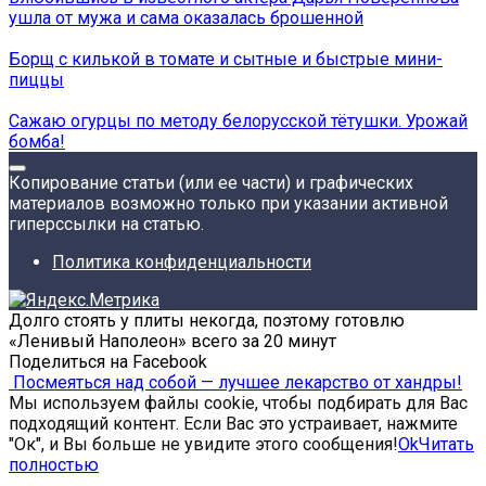
ушла от мужа и сама оказалась брошенной
Борщ с килькой в томате и сытные и быстрые мини-
пиццы
Сажаю огурцы по методу белорусской тётушки. Урожай
бомба!
Копирование статьи (или ее части) и графических
материалов возможно только при указании активной
гиперссылки на статью.
Политика конфиденциальности
Долго стоять у плиты некогда, поэтому готовлю
«Ленивый Наполеон» всего за 20 минут
Поделиться на Facebook
Посмеяться над собой — лучшее лекарство от хандры!
Мы используем файлы cookie, чтобы подбирать для Вас
подходящий контент. Если Вас это устраивает, нажмите
"Ок", и Вы больше не увидите этого сообщения!
Ok
Читать
полностью