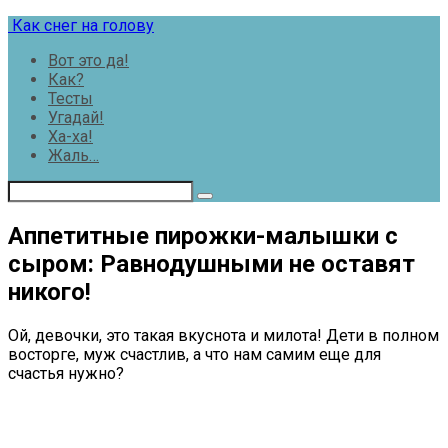
Перейти
Как снег на голову
к
Вот это да!
контенту
Как?
Тесты
Угадай!
Ха-ха!
Жаль…
Аппетитные пирожки-малышки с
сыром: Равнодушными не оставят
никого!
Ой, девочки, это такая вкуснота и милота! Дети в полном
восторге, муж счастлив, а что нам самим еще для
счастья нужно?