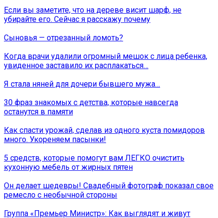
Если вы заметите, что на дереве висит шарф, не
убирайте его. Сейчас я расскажу почему
Сыновья — отрезанный ломоть?
Когда врачи удалили огромный мешок с лица ребенка,
увиденное заставило их расплакаться…
Я стала няней для дочери бывшего мужа…
30 фраз знакомых с детства, которые навсегда
останутся в памяти
Как спасти урожай, сделав из одного куста помидоров
много. Укореняем пасынки!
5 средств, которые помогут вам ЛЕГКО очистить
кухонную мебель от жирных пятен
Он делает шедевры! Свадебный фотограф показал свое
ремесло с необычной стороны
Группа «Премьер Министр»: Как выглядят и живут