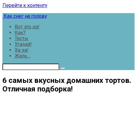
Перейти к контенту
Как снег на голову
Вот это да!
Как?
Тесты
Угадай!
Ха-ха!
Жаль…
6 самых вкусных домашних тортов.
Отличная подборка!