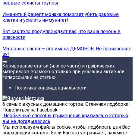
первые солисты группы
Именитый рецепт монаха помогает убить раковые
клетки и усилить иммунитет!
Вот как тело предупреждает вас, что ваша печень в
опасности
Матерные слова — это имена ДЕМОНОВ. Не произносите
их!
Копирование статьи (или ее части) и графических
материалов возможно только при указании активной
гиперссылки на статью.
Политика конфиденциальности
6 самых вкусных домашних тортов. Отличная подборка!
Поделиться на Facebook
Необычные способы применения крахмала, о которых
вы не догадывались
Мы используем файлы cookie, чтобы подбирать для Вас
подходящий контент. Если Вас это устраивает, нажмите