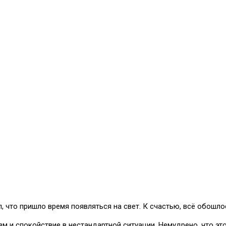
 что пришло время появляться на свет. К счастью, всё обошло
 и спокойствие в нестандартной ситуации. Немудрено, что это