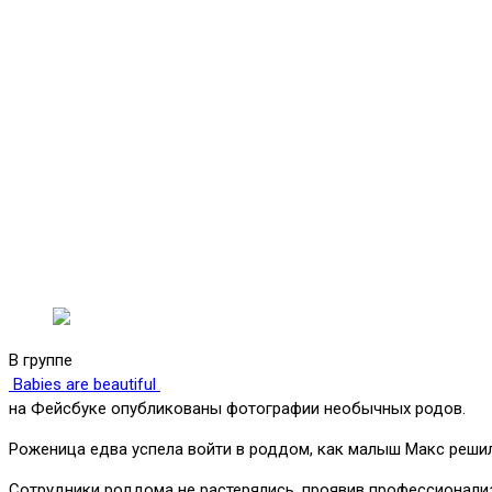
В группе
Babies are beautiful
на Фейсбуке опубликованы фотографии необычных родов.
Роженица едва успела войти в роддом, как малыш Макс решил,
Сотрудники роддома не растерялись, проявив профессионализм