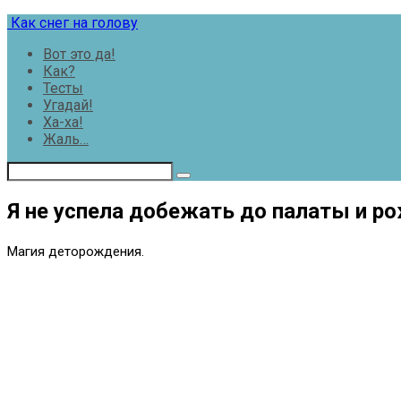
Перейти
Как снег на голову
к
Вот это да!
контенту
Как?
Тесты
Угадай!
Ха-ха!
Жаль…
Я не успела добежать до палаты и ро
Магия деторождения.