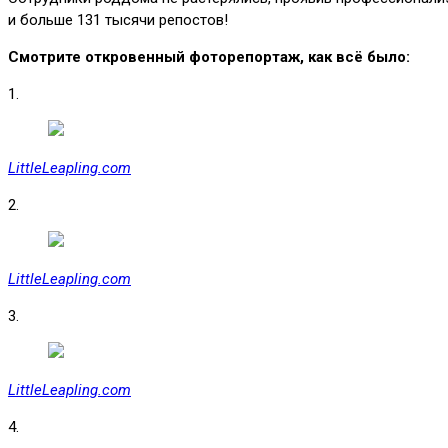
и больше 131 тысячи репостов!
Смотрите откровенный фоторепортаж, как всё было:
1.
LittleLeapling.com
2.
LittleLeapling.com
3.
LittleLeapling.com
4.