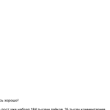
сь хорошо!
 пост уже набрал 184 тысячи лайков, 26 тысяч комментариев