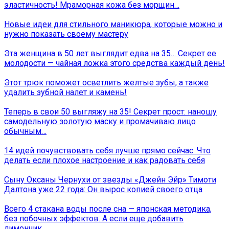
эластичность! Мраморная кожа без морщин…
Новые идеи для стильного маникюра, которые можно и
нужно показать своему мастеру
Эта женщина в 50 лет выглядит едва на 35… Секрет ее
молодости — чайная ложка этого средства каждый день!
Этот трюк поможет осветлить желтые зубы, а также
удалить зубной налет и камень!
Теперь в свои 50 выгляжу на 35! Секрет прост: наношу
самодельную золотую маску и промачиваю лицо
обычным…
14 идей почувствовать себя лучше прямо сейчас. Что
делать если плохое настроение и как радовать себя
Сыну Оксаны Чернухи от звезды «Джейн Эйр» Тимоти
Далтона уже 22 года: Он вырос копией своего отца
Всего 4 стакана воды после сна — японская методика,
без побочных эффектов. А если еще добавить
лимончик…