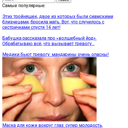
Самые популярные:
Этих тройняшек, двое из которых были сиамскими
близнецами, бросила мать. Вот, что случилось с
сестричками спустя 14 лет!
Бабушка рассказала про «волшебный йод».
Обрабатываю всё, что вызывает тревогу…
Медики бьют тревогу: мандарины очень опасны!
Маска для кожи вокруг глаз: супер молодость,