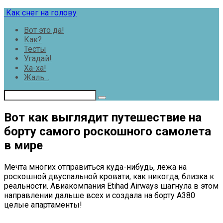
Перейти
Как снег на голову
к
Вот это да!
контенту
Как?
Тесты
Угадай!
Ха-ха!
Жаль…
Вот как выглядит путешествие на
борту самого роскошного самолета
в мире
Мечта многих отправиться куда-нибудь, лежа на
роскошной двуспальной кровати, как никогда, близка к
реальности. Авиакомпания Etihad Airways шагнула в этом
направлении дальше всех и создала на борту А380
целые апартаменты!