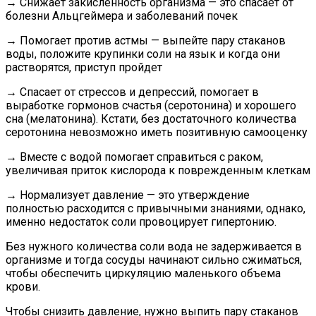
→
Снижает закисленность организма — это спасает от
болезни Альцгеймера и заболеваний почек
→
Помогает против астмы — выпейте пару стаканов
воды, положите крупинки соли на язык и когда они
растворятся, приступ пройдет
→
Спасает от стрессов и депрессий, помогает в
выработке гормонов счастья (серотонина) и хорошего
сна (мелатонина). Кстати, без достаточного количества
серотонина невозможно иметь позитивную самооценку
→
Вместе с водой помогает справиться с раком,
увеличивая приток кислорода к поврежденным клеткам
→
Нормализует давление — это утверждение
полностью расходится с привычными знаниями, однако,
именно недостаток соли провоцирует гипертонию.
Без нужного количества соли вода не задерживается в
организме и тогда сосуды начинают сильно сжиматься,
чтобы обеспечить циркуляцию маленького объема
крови.
Чтобы снизить давление, нужно выпить пару стаканов