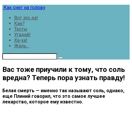
Перейти
Как снег на голову
к
Вот это да!
контенту
Как?
Тесты
Угадай!
Ха-ха!
Жаль…
Вас тоже приучили к тому, что соль
вредна? Теперь пора узнать правду!
Белая смерть — именно так называют соль, однако,
еще Плиний говорил, что это самое лучшее
лекарство, которое ему известно.