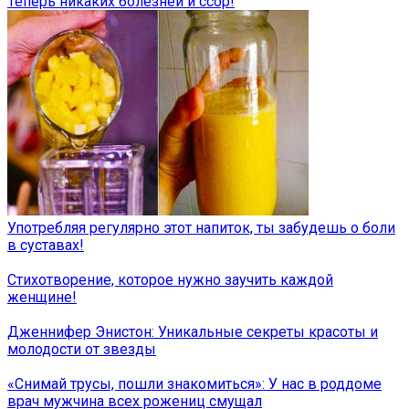
Теперь никаких болезней и ссор!
Употребляя регулярно этот напиток, ты забудешь о боли
в суставах!
Стихотворение, которое нужно заучить каждой
женщине!
Дженнифер Энистон: Уникальные секреты красоты и
молодости от звезды
«Снимай трусы, пошли знакомиться»: У нас в роддоме
врач мужчина всех рожениц смущал