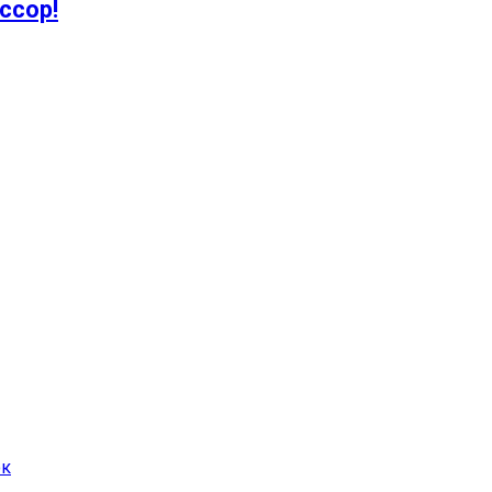
ссор!
ок