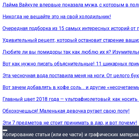
Лайма Вайкуле впервые показала мужа, с которым в пол
Никогда не вешайте это на свой холодильник!
Очередная подборка из 15 самых интересных историй от 
Удивительный рецепт, который остановит старение ваших
Любите ли вы помидоры так как люблю их я? Изумительн
Вот как нужно писать объяснительные! 11 шикарных при
Эта чесночная вода поставила меня на ноги. От целого бу
Вот зачем добавлять в кофе соль… и другие «несочетаем
Главный цвет 2018 года — ультрафиолетовый: как носить 
Обхохочешься! Маленькая девочка ругает свою попу!
Эти 7 предметов не стоит принимать в дар, и вот почему!
Копирование статьи (или ее части) и графических матери