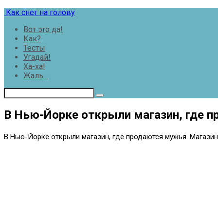
Перейти
Как снег на голову
к
Вот это да!
контенту
Как?
Тесты
Угадай!
Ха-ха!
Жаль…
В Нью-Йорке открыли магазин, где 
В Нью-Йорке открыли магазин, где продаются мужья. Магазин 