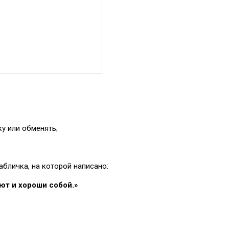
ку или обменять;
бличка, на которой написано:
ют и хороши собой.»