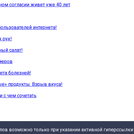
ном согласии живет уже 40 лет
пользователей интернета!
 рук!
ый салат!
меров
кета болезней!
ые» продукты. Взрыв вкуса!
и с чем сочетать
алов возможно только при указании активной гиперссылки 