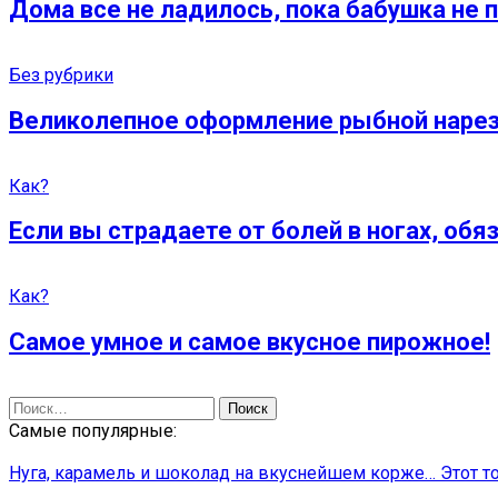
Дома все не ладилось, пока бабушка не 
Без рубрики
Великолепное оформление рыбной нарезк
Как?
Если вы страдаете от болей в ногах, обя
Как?
Самое умное и самое вкусное пирожное!
Найти:
Самые популярные:
Нуга, карамель и шоколад на вкуснейшем корже… Этот то