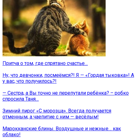
Притча о том, где спрятано счастье…
Ну, что девчонки, посмеёмся?! Я — «Гордая тыковка»! А
у вас, что получилось?!
— Сестра, а Вы точно не перепутали ребёнка? – робко
спросила Таня…
Зимний пирог «С морозца». Всегда получается
отменным, а чаепитие с ним — весёлым!
Марокканские блины. Воздушные и нежные… как
облако!