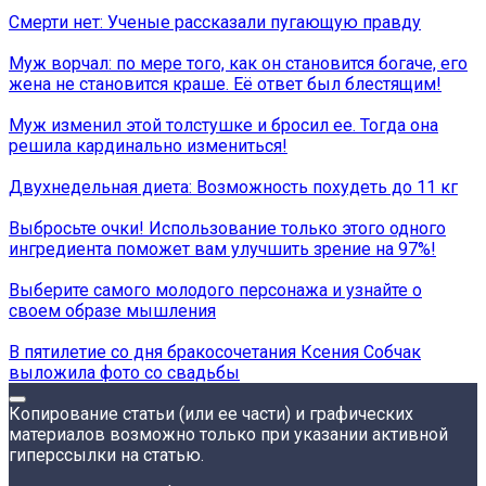
Смерти нет: Ученые рассказали пугающую правду
Муж ворчал: по мере того, как он становится богаче, его
жена не становится краше. Её ответ был блестящим!
Муж изменил этой толстушке и бросил ее. Тогда она
решила кардинально измениться!
Двухнедельная диета: Возможность похудеть до 11 кг
Выбросьте очки! Использование только этого одного
ингредиента поможет вам улучшить зрение на 97%!
Выберите самого молодого персонажа и узнайте о
своем образе мышления
В пятилетие со дня бракосочетания Ксения Собчак
выложила фото со свадьбы
Копирование статьи (или ее части) и графических
материалов возможно только при указании активной
гиперссылки на статью.