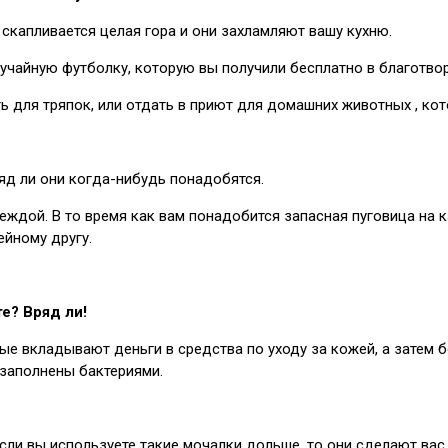
 скапливается целая гора и они захламляют вашу кухню.
случайную футболку, которую вы получили бесплатно в благотвор
ть для тряпок, или отдать в приют для домашних животных , ко
ряд ли они когда-нибудь понадобятся.
ждой. В то время как вам понадобится запасная пуговица на ка
ейному другу.
е? Вряд ли!
рые вкладывают деньги в средства по уходу за кожей, а затем
 заполнены бактериями.
сли вы используете такие мочалки дольше, то они сделают вас 