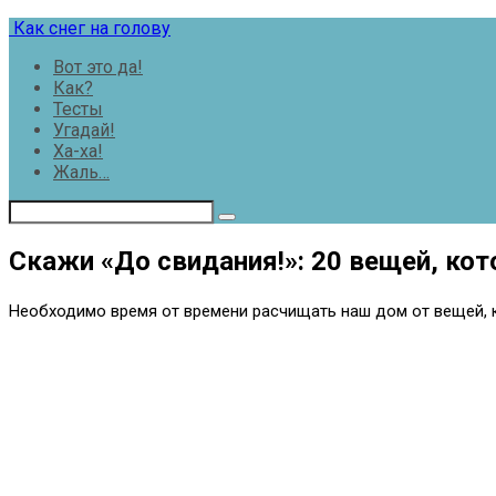
Перейти
Как снег на голову
к
Вот это да!
контенту
Как?
Тесты
Угадай!
Ха-ха!
Жаль…
Скажи «До свидания!»: 20 вещей, ко
Необходимо время от времени расчищать наш дом от вещей, к