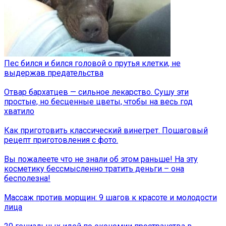
Пес бился и бился головой о прутья клетки, не
выдержав предательства
Отвар бархатцев — сильное лекарство. Сушу эти
простые, но бесценные цветы, чтобы на весь год
хватило
Как приготовить классический винегрет. Пошаговый
рецепт приготовления с фото.
Вы пожалеете что не знали об этом раньше! На эту
косметику бессмысленно тратить деньги – она
бесполезна!
Массаж против морщин: 9 шагов к красоте и молодости
лица