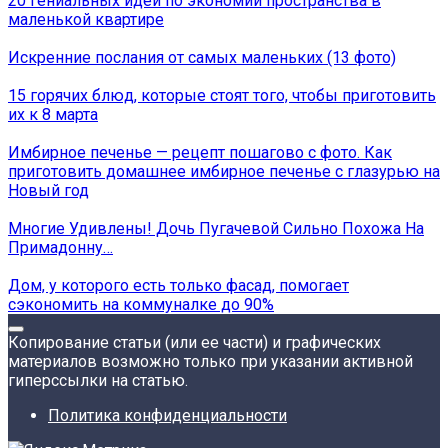
20 гениальных идей по экономии пространства в
маленькой квартире
Искренние послания от самых маленьких (13 фото)
15 горячих блюд, которые стоят того, чтобы приготовить
их к 8 марта
Имбирное печенье — рецепт пошагово с фото. Как
приготовить домашнее имбирное печенье с глазурью на
Новый год
Многие Удивлены! Дочь Пугачевой Сильно Похожа На
Примадонну…
Дом, у которого есть только фасад, помогает
сэкономить на коммуналке до 90%
Копирование статьи (или ее части) и графических
материалов возможно только при указании активной
гиперссылки на статью.
Политика конфиденциальности