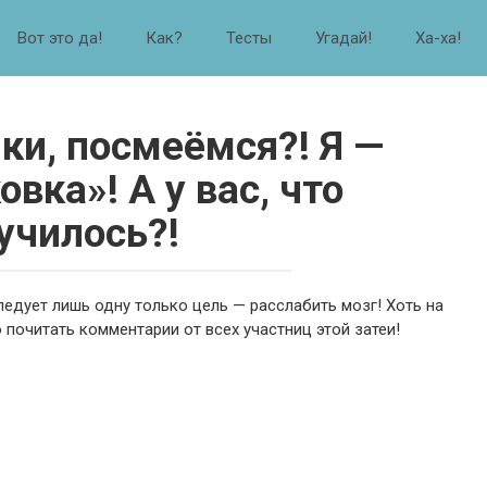
Вот это да!
Как?
Тесты
Угадай!
Ха-ха!
нки, посмеёмся?! Я —
вка»! А у вас, что
училось?!
едует лишь одну только цель — расслабить мозг! Хоть на
о почитать комментарии от всех участниц этой затеи!