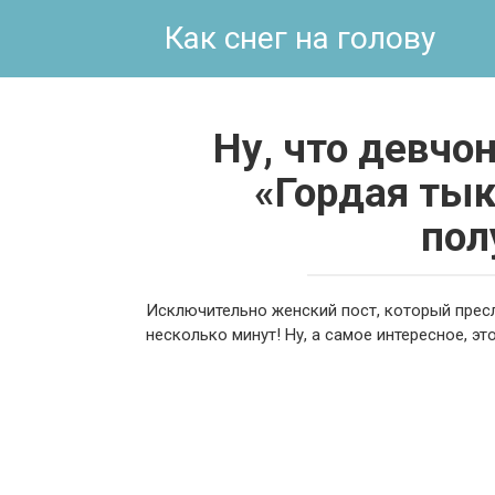
Перейти
Как снег на голову
к
контенту
Ну, что девчо
«Гордая тыко
пол
Исключительно женский пост, который пресл
несколько минут! Ну, а самое интересное, эт