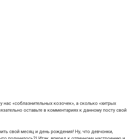
у нас «соблазнительных козочек», а сколько «хитрых
обязательно оставьте в комментариях к данному посту свой
ить свой месяц и день рождения! Ну, что девчонки,
 что получилось?! Итак, вперед к отличному настроению и