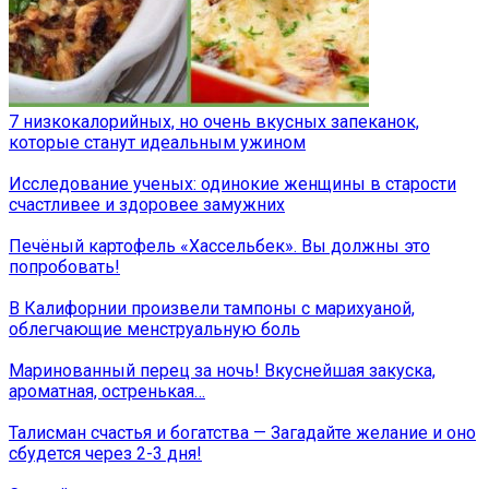
7 низкокалорийных, но очень вкусных запеканок,
которые станут идеальным ужином
Исследование ученых: одинокие женщины в старости
счастливее и здоровее замужних
Печёный картофель «Хассельбек». Вы должны это
попробовать!
В Калифорнии произвели тампоны с марихуаной,
облегчающие менструальную боль
Маринованный перец за ночь! Вкуснейшая закуска,
ароматная, остренькая…
Талисман счастья и богатства — Загадайте желание и оно
сбудется через 2-3 дня!