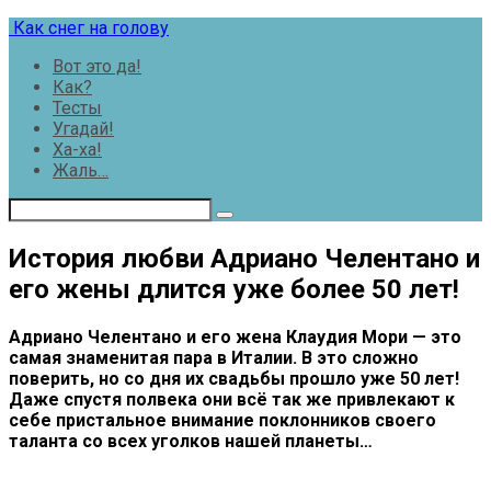
Перейти
Как снег на голову
к
Вот это да!
контенту
Как?
Тесты
Угадай!
Ха-ха!
Жаль…
История любви Адриано Челентано и
его жены длится уже более 50 лет!
Адриано Челентано и его жена Клаудия Мори — это
самая знаменитая пара в Италии. В это сложно
поверить, но со дня их свадьбы прошло уже 50 лет!
Даже спустя полвека они всё так же привлекают к
себе пристальное внимание поклонников своего
таланта со всех уголков нашей планеты…