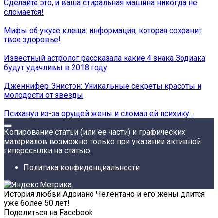
Сделайте это, и ваша стиральная машина никогда не
сломается!
Мифы об укусе клеща: информация, которая сохранит
твое здоровье!
Известный астролог рассказала какие 4 знака Зодиака
будут удачливы в 2018 году
Дженнифер Энистон: Уникальные секреты красоты и
молодости от звезды
Психанул из-за орущей жены и сломал ей психику…
Копирование статьи (или ее части) и графических
материалов возможно только при указании активной
гиперссылки на статью.
Политика конфиденциальности
История любви Адриано Челентано и его жены длится
уже более 50 лет!
Поделиться на Facebook