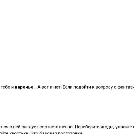
 тебе и
варенье
… А вот и нет! Если подойти к вопросу с фантаз
ься с ней следует соответственно. Переберите ягоды, удалите
яйте хвостики. Это базовая подготовка.