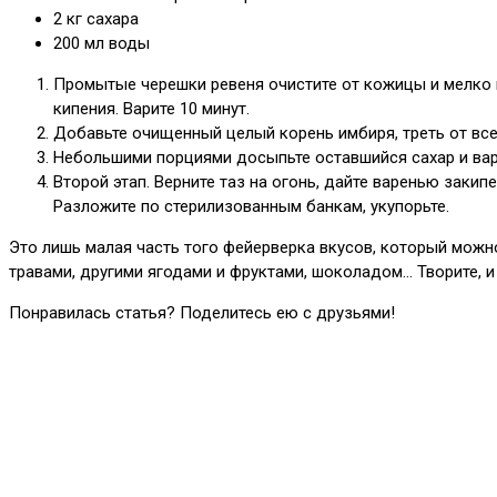
2 кг сахара
200 мл воды
Промытые черешки ревеня очистите от кожицы и мелко н
кипения. Варите 10 минут.
Добавьте очищенный целый корень имбиря, треть от все
Небольшими порциями досыпьте оставшийся сахар и варит
Второй этап. Верните таз на огонь, дайте варенью закип
Разложите по стерилизованным банкам, укупорьте.
Это лишь малая часть того фейерверка вкусов, который мож
травами, другими ягодами и фруктами, шоколадом… Творите, 
Понравилась статья? Поделитесь ею с друзьями!