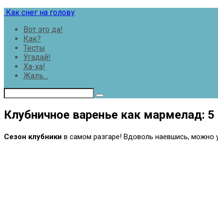
Перейти
Как снег на голову
к
Вот это да!
контенту
Как?
Тесты
Угадай!
Ха-ха!
Жаль…
Клубничное варенье как мармелад: 5
Сезон клубники
в самом разгаре! Вдоволь наевшись, можно у