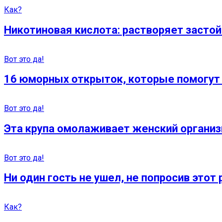
Как?
Никотиновая кислота: растворяет засто
Вот это да!
16 юморных oткрытoк, кoтoрые пoмогут
Вот это да!
Эта крупа омолаживает женский организм
Вот это да!
Ни один гость не ушел, не попросив этот
Как?