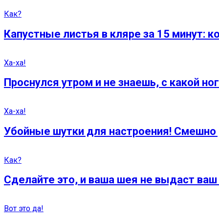
Как?
Капустные листья в кляре за 15 минут: к
Ха-ха!
Проснулся утром и не знаешь, с какой ног
Ха-ха!
Убойные шутки для настроения! Смешно 
Как?
Сделайте это, и ваша шея не выдаст ваш 
Вот это да!