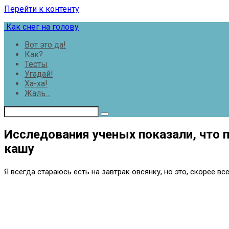
Перейти к контенту
Как снег на голову
Вот это да!
Как?
Тесты
Угадай!
Ха-ха!
Жаль…
Исследования ученых показали, что 
кашу
Я всегда стараюсь есть на завтрак овсянку, но это, скорее в