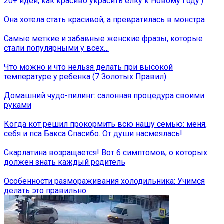
20+ идей, как красиво украсить ёлку к Новому Году:)
Она хотела стать красивой, а превратилась в монстра
Самые меткие и забавные женские фразы, которые
стали популярными у всех…
Что можно и что нельзя делать при высокой
температуре у ребенка (7 Золотых Правил)
Домашний чудо-пилинг: салонная процедура своими
руками
Когда кот решил прокормить всю нашу семью: меня,
себя и пса Бакса Спасибо. От души насмеялась!
Скарлатина возращается! Вот 6 симптомов, о которых
должен знать каждый родитель
Особенности размораживания холодильника: Учимся
делать это правильно