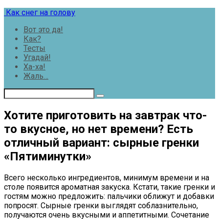
Перейти
Как снег на голову
к
Вот это да!
контенту
Как?
Тесты
Угадай!
Ха-ха!
Жаль…
Хотите приготовить на завтрак что-
то вкусное, но нет времени? Есть
отличный вариант: сырные гренки
«Пятиминутки»
Всего несколько ингредиентов, минимум времени и на
столе появится ароматная закуска. Кстати, такие гренки и
гостям можно предложить: пальчики оближут и добавки
попросят. Сырные гренки выглядят соблазнительно,
получаются очень вкусными и аппетитными. Сочетание