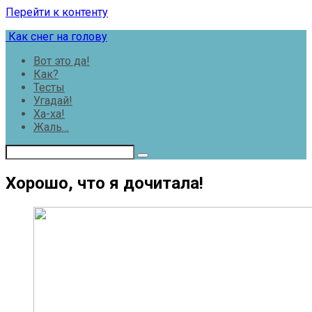
Перейти к контенту
Как снег на голову
Вот это да!
Как?
Тесты
Угадай!
Ха-ха!
Жаль…
Хорошо, что я дочитала!