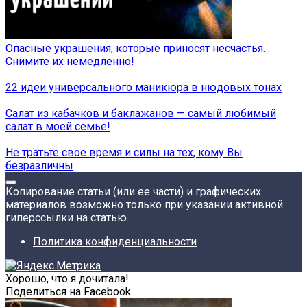
Опасные украшения, которые приносят несчастья…
Снимите их немедленно!
22 идеи универсального маникюра в нюдовых тонах
Салат из кабачков и баклажанов — самый любимый
салат в моей семье!
Не тратьте свое время и силы на тех, кому Вы
безразличны
Копирование статьи (или ее части) и графических
материалов возможно только при указании активной
гиперссылки на статью.
Политика конфиденциальности
Хорошо, что я дочитала!
Поделиться на Facebook