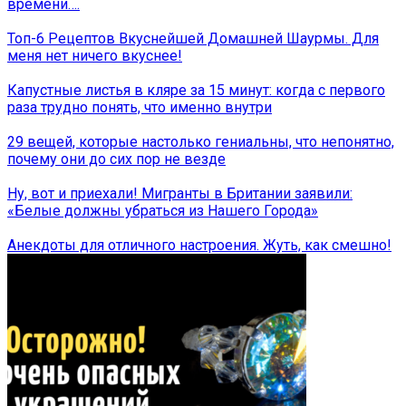
времени….
Топ-6 Рецептов Вкуснейшей Домашней Шаурмы. Для
меня нет ничего вкуснее!
Капустные листья в кляре за 15 минут: когда с первого
раза трудно понять, что именно внутри
29 вещей, которые настолько гениальны, что непонятно,
почему они до сих пор не везде
Ну, вот и приехали! Мигранты в Британии заявили:
«Белые должны убраться из Нашего Города»
Анекдоты для отличного настроения. Жуть, как смешно!