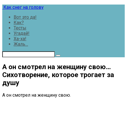
Перейти
Как снег на голову
к
Вот это да!
контенту
Как?
Тесты
Угадай!
Ха-ха!
Жаль…
А он смотрел на женщину свою…
Сихотворение, которое трогает за
душу
А он смотрел на женщину свою.