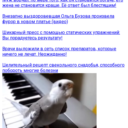
жена не становится краше. Её ответ был блестящим!
Внезапно выздоровевшая Ольга Бузова произвела
фурор в новом платье (видео)
Шикарный пресс с помощью статических упражнений:
Вы порадуетесь результату!
Врачи выложили в сеть список препаратов, которые
ничего не лечат. Неожиданно!
Целительный рецепт свекольного снадобья, способного
побороть многие болезни