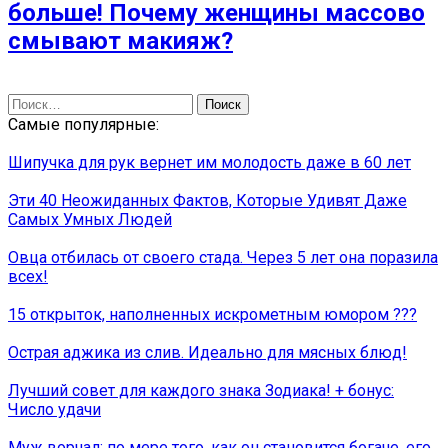
больше! Почему женщины массово
смывают макияж?
Найти:
Самые популярные:
Шипучка для рук вернет им молодость даже в 60 лет
Эти 40 Неожиданных Фактов, Которые Удивят Даже
Самых Умных Людей
Овца отбилась от своего стада. Через 5 лет она поразила
всех!
15 открыток, наполненных искрометным юмором ???
Острая аджика из слив. Идеально для мясных блюд!
Лучший совет для каждого знака Зодиака! + бонус:
Число удачи
Муж ворчал: по мере того, как он становится богаче, его