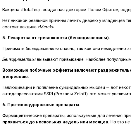
Вакцина «RotaTeq», созданная доктором Полом Офитом, соде
Нет никакой реальной причины лечить диарею у младенцев тем 
состоит вакцина
«Merck»
.
5. Лекарства от тревожности (бензодиазепины).
Принимать
бензодиазепины
опасно, так как они немедленно 
Бензодиазепины
вызывают привыкание. Наиболее популярны
Возможные побочные эффекты включают раздражительнос
депрессию.
Галлюцинации и появление суицидальных мыслей — вот неко
антидепрессантами SSRI (Prozac и Zoloft), это может увеличит
6. Противосудорожные препараты.
Фармацевтические препараты, используемые для лечения прип
проявиться до нескольких недель или месяцев.
Но это не