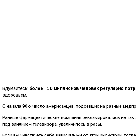
Вдумайтесь:
более 150 миллионов человек регулярно пот
здоровьем.
С начала 90-х число американцев, подсевших на разные медпр
Раньше фармацевтические компании рекламировались не так а
под влиянием телевизора, увеличилось в разы.
Если вы чувствуете себя зависимыми от этой индустрии, тогд