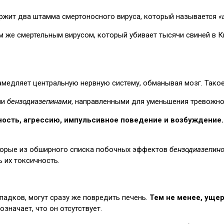
ржит два штамма смертоносного вируса, который называется
«
же смертельным вирусом, который убивает тысячи свиней в Кита
замедляет центральную нервную систему, обманывая мозг. Так
ми
бензодиазепинами
, направленными для уменьшения тревожност
ть, агрессию, импульсивное поведение и возбуждение. F
торые из обширного списка побочных эффектов
бензодиазепин
ь их токсичность.
адков, могут сразу же повредить печень.
Тем не менее, ущер
 означает, что он отсутствует.