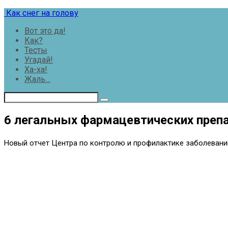
Перейти
Как снег на голову
к
Вот это да!
контенту
Как?
Тесты
Угадай!
Ха-ха!
Жаль…
6 легальных фармацевтических преп
Новый отчет Центра по контролю и профилактике заболеваний