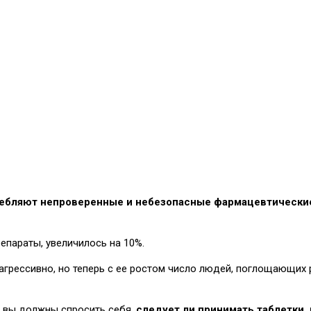
ребляют непроверенные и небезопасные фармацевтически
епараты, увеличилось на 10%.
грессивно, но теперь с ее ростом число людей, поглощающих 
а вы должны спросить себя,
следует ли принимать таблетки,