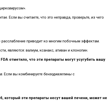
цирковирусом»
.
е. Если вы считаете, что это неправда, проверьте, из чего
ое расслабление приводит ко многим побочным эффектам.
и, являются: валиум, ксанакс, ативан и клонопин.
DA отметило, что эти препараты могут усугубить вашу
ов
. Если вы комбинируете
бензодиазепины
с
б, который эти препараты несут вашей печени, может не