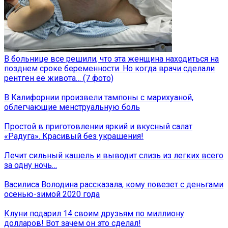
В больнице все решили, что эта женщина находиться на
позднем сроке беременности. Но когда врачи сделали
рентген её живота… (7 фото)
В Калифорнии произвели тампоны с марихуаной,
облегчающие менструальную боль
Простой в приготовлении яркий и вкусный салат
«Радуга». Красивый без украшения!
Лечит сильный кашель и выводит слизь из легких всего
за одну ночь…
Василиса Володина рассказала, кому повезет с деньгами
осенью-зимой 2020 года
Клуни подарил 14 своим друзьям по миллиону
долларов! Вот зачем он это сделал!