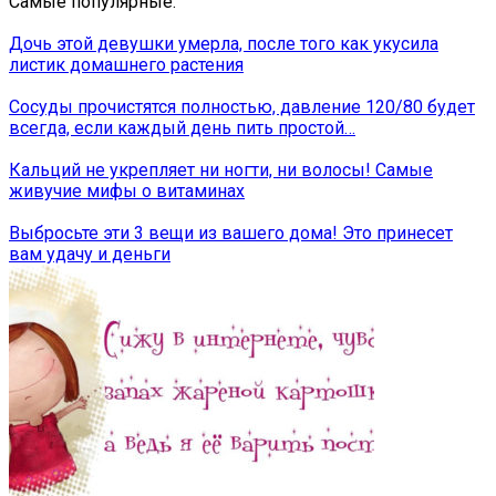
Самые популярные:
Дочь этой девушки умерла, после того как укусила
листик домашнего растения
Сосуды прочистятся полностью, давление 120/80 будет
всегда, если каждый день пить простой…
Кальций не укрепляет ни ногти, ни волосы! Самые
живучие мифы о витаминах
Выбросьте эти 3 вещи из вашего дома! Это принесет
вам удачу и деньги